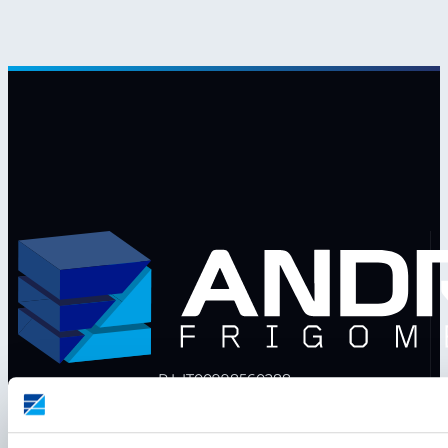
P.I. IT00998560288
viale Germania, 5
35020 – Ponte S. Nicolò (PD)