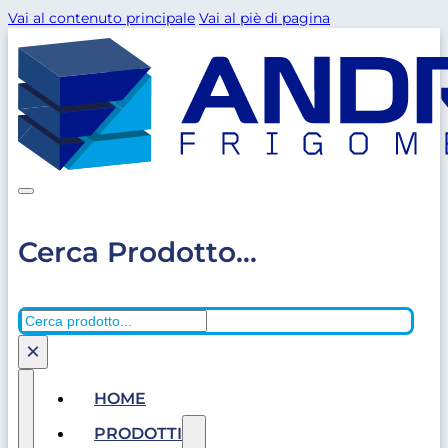
Vai al contenuto principale
Vai al piè di pagina
Cerca Prodotto...
Cerca
×
HOME
PRODOTTI