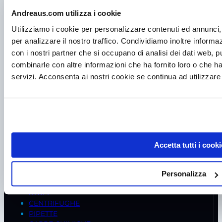
Tel.
+39 049 685736
Andreaus.com utilizza i cookie
Fax +39 049 8802487
Utilizziamo i cookie per personalizzare contenuti ed annunci, 
Mail
frigomeccanica@andreaus.com
per analizzare il nostro traffico. Condividiamo inoltre informazi
PEC
frigomeccanica.andreaus@pec.it
con i nostri partner che si occupano di analisi dei dati web, p
PRODOTTI
combinarle con altre informazioni che ha fornito loro o che ha
servizi. Acconsenta ai nostri cookie se continua ad utilizzare 
FREDDO BIOMEDICALE
STRUMENTI DI MISURA
PRODUTTORI GHIACCIO
INCUBATORI
CAPPE A FLUSSO LAMINARE
ARMADI DI SICUREZZA
FRIGO DOMESTICI
Accetta tutti i cooki
CONSUMABILI
ARMADI CLIMATICI
BILANCE
Personalizza
AGITATORI
STUFE
CENTRIFUGHE
PIPETTE