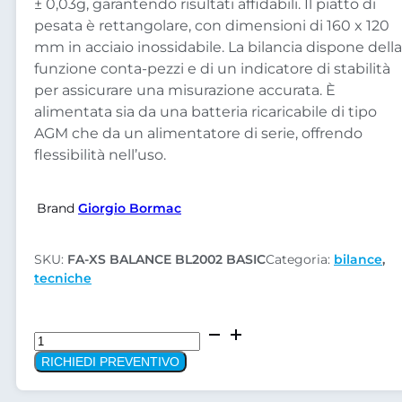
± 0,03g, garantendo risultati affidabili. Il piatto di
pesata è rettangolare, con dimensioni di 160 x 120
mm in acciaio inossidabile. La bilancia dispone della
funzione conta-pezzi e di un indicatore di stabilità
per assicurare una misurazione accurata. È
alimentata sia da una batteria ricaricabile di tipo
AGM che da un alimentatore di serie, offrendo
flessibilità nell’uso.
Brand
Giorgio Bormac
SKU:
FA-XS BALANCE BL2002 BASIC
Categoria:
bilance
,
tecniche
Bilancia
tecnica
RICHIEDI PREVENTIVO
XS
BALANCE