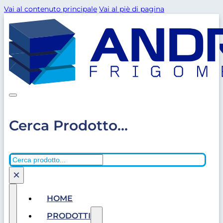
Vai al contenuto principale
Vai al piè di pagina
Cerca Prodotto...
Cerca
×
HOME
PRODOTTI