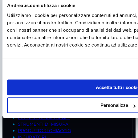
Andreaus.com utilizza i cookie
Utilizziamo i cookie per personalizzare contenuti ed annunci, 
per analizzare il nostro traffico. Condividiamo inoltre informazi
con i nostri partner che si occupano di analisi dei dati web, p
combinarle con altre informazioni che ha fornito loro o che ha
servizi. Acconsenta ai nostri cookie se continua ad utilizzare 
P.I. IT00998560288
viale Germania, 5
35020 – Ponte S. Nicolò (PD)
Tel.
+39 049 685736
Fax +39 049 8802487
Accetta tutti i cooki
Mail
frigomeccanica@andreaus.com
PEC
frigomeccanica.andreaus@pec.it
Personalizza
PRODOTTI
FREDDO BIOMEDICALE
STRUMENTI DI MISURA
PRODUTTORI GHIACCIO
INCUBATORI