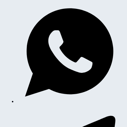
BASIC
2000gr-
0,01
BL2002
quantità