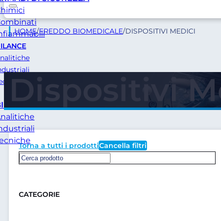
himici
ombinati
HOME
/
FREDDO BIOMEDICALE
/
DISPOSITIVI MEDICI
nfiammabili
ILANCE
nalitiche
ndustriali
Dispositivi M
ecniche
BILANCE
nalitiche
ndustriali
ecniche
Torna a tutti i prodotti
Cancella filtri
CATEGORIE