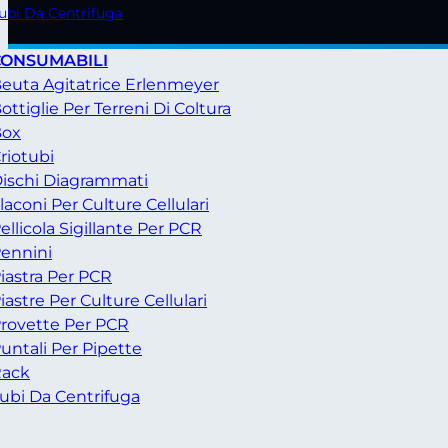
ubi Da Centrifuga
CONSUMABILI
euta Agitatrice Erlenmeyer
ottiglie Per Terreni Di Coltura
Box
riotubi
ischi Diagrammati
laconi Per Culture Cellulari
ellicola Sigillante Per PCR
ennini
iastra Per PCR
iastre Per Culture Cellulari
rovette Per PCR
untali Per Pipette
ack
ubi Da Centrifuga