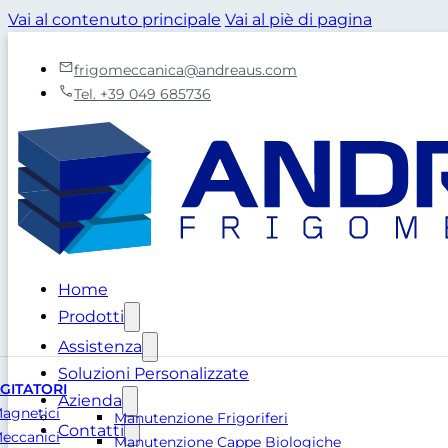
Vai al contenuto principale
Vai al piè di pagina
frigomeccanica@andreaus.com
Tel. +39 049 685736
Home
Prodotti
Assistenza
Soluzioni Personalizzate
GITATORI
Azienda
agnetici
Manutenzione Frigoriferi
Contatti
eccanici
Manutenzione Cappe Biologiche