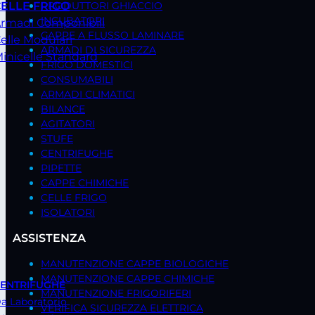
PRODUTTORI GHIACCIO
ELLE FRIGO
INCUBATORI
rmadi Componibili
CAPPE A FLUSSO LAMINARE
elle Modulari
ARMADI DI SICUREZZA
inicelle Standard
FRIGO DOMESTICI
CONSUMABILI
ARMADI CLIMATICI
BILANCE
AGITATORI
STUFE
CENTRIFUGHE
PIPETTE
CAPPE CHIMICHE
CELLE FRIGO
ISOLATORI
ASSISTENZA
MANUTENZIONE CAPPE BIOLOGICHE
MANUTENZIONE CAPPE CHIMICHE
ENTRIFUGHE
MANUTENZIONE FRIGORIFERI
a Laboratorio
VERIFICA SICUREZZA ELETTRICA