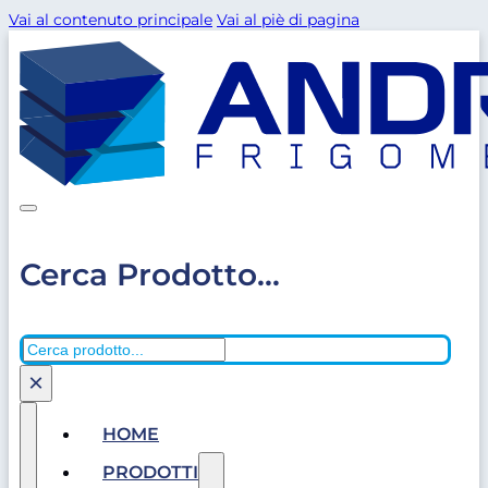
Vai al contenuto principale
Vai al piè di pagina
Cerca Prodotto...
Cerca
×
HOME
PRODOTTI