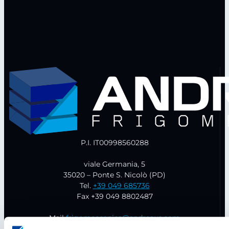
P.I. IT00998560288
viale Germania, 5
35020 – Ponte S. Nicolò (PD)
Tel.
+39 049 685736
Fax +39 049 8802487
Mail
frigomeccanica@andreaus.com
PEC
frigomeccanica.andreaus@pec.it