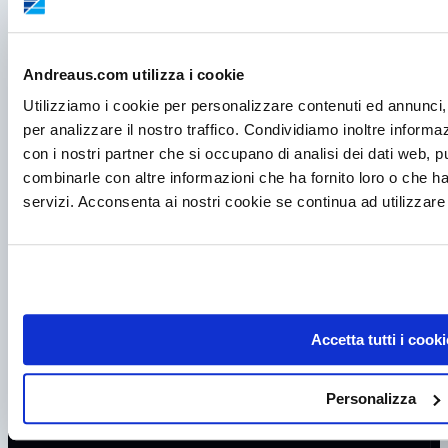
PRODOTTI
FREDDO BIOMEDICALE
Andreaus.com utilizza i cookie
STRUMENTI DI MISURA
PRODUTTORI GHIACCIO
Utilizziamo i cookie per personalizzare contenuti ed annunci, 
INCUBATORI
per analizzare il nostro traffico. Condividiamo inoltre informazi
CAPPE A FLUSSO LAMINARE
con i nostri partner che si occupano di analisi dei dati web, p
ARMADI DI SICUREZZA
combinarle con altre informazioni che ha fornito loro o che ha
FRIGO DOMESTICI
servizi. Acconsenta ai nostri cookie se continua ad utilizzare 
CONSUMABILI
ARMADI CLIMATICI
BILANCE
AGITATORI
STUFE
CENTRIFUGHE
PIPETTE
Accetta tutti i cooki
CAPPE CHIMICHE
CELLE FRIGO
ISOLATORI
Personalizza
ASSISTENZA