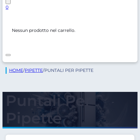
0
Nessun prodotto nel carrello.
HOME
/
PIPETTE
/
PUNTALI PER PIPETTE
Puntali Per
Pipette