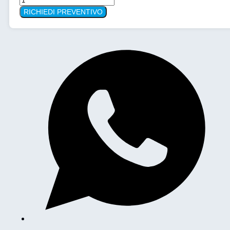
Tecniche
RICHIEDI PREVENTIVO
XS
BALANCE
3000gr-
0,1
BL3001
quantità