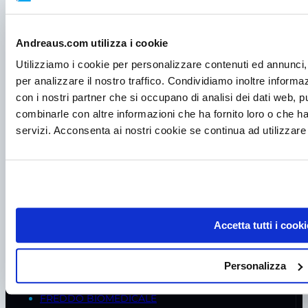
Andreaus.com utilizza i cookie
Utilizziamo i cookie per personalizzare contenuti ed annunci, 
per analizzare il nostro traffico. Condividiamo inoltre informazi
con i nostri partner che si occupano di analisi dei dati web, p
combinarle con altre informazioni che ha fornito loro o che ha
servizi. Acconsenta ai nostri cookie se continua ad utilizzare 
P.I. IT00998560288
viale Germania, 5
35020 – Ponte S. Nicolò (PD)
Tel.
+39 049 685736
Fax +39 049 8802487
Accetta tutti i cooki
Mail
frigomeccanica@andreaus.com
PEC
frigomeccanica.andreaus@pec.it
Personalizza
PRODOTTI
FREDDO BIOMEDICALE