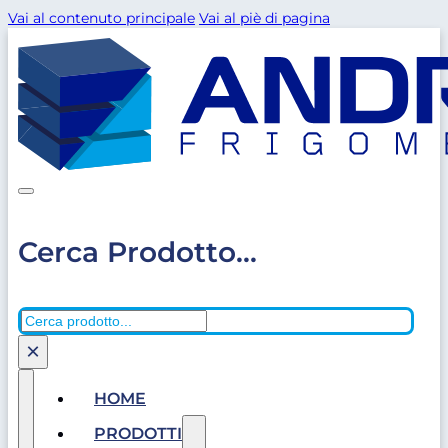
Vai al contenuto principale
Vai al piè di pagina
Cerca Prodotto...
Cerca
×
HOME
PRODOTTI