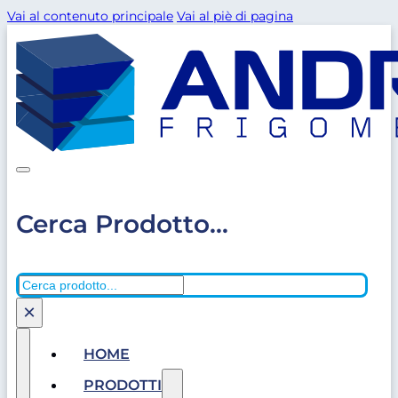
Vai al contenuto principale
Vai al piè di pagina
Cerca Prodotto...
Cerca
×
HOME
PRODOTTI