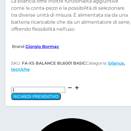
La bilancia offre inoltre funzionalità aggiuntive
come la conta-pezzi e la possibilità di selezionare
tra diverse unità di misura. È alimentata sia da una
batteria ricaricabile che da un alimentatore di serie,
offrendo flessibilità nell’uso.
Brand
Giorgio Bormac
SKU:
FA-XS BALANCE BL6001 BASIC
Categoria:
bilance
,
tecniche
Bilancia
Tecniche
RICHIEDI PREVENTIVO
XS
BALANCE
6000gr-
0,1
BL6001
BASIC