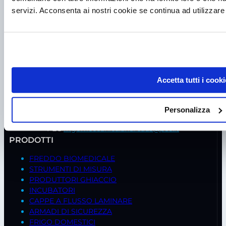
servizi. Acconsenta ai nostri cookie se continua ad utilizzare 
P.I. IT00998560288
viale Germania, 5
35020 – Ponte S. Nicolò (PD)
Accetta tutti i cooki
Tel.
+39 049 685736
Fax +39 049 8802487
Personalizza
Mail
frigomeccanica@andreaus.com
PEC
frigomeccanica.andreaus@pec.it
PRODOTTI
FREDDO BIOMEDICALE
STRUMENTI DI MISURA
PRODUTTORI GHIACCIO
INCUBATORI
CAPPE A FLUSSO LAMINARE
ARMADI DI SICUREZZA
FRIGO DOMESTICI