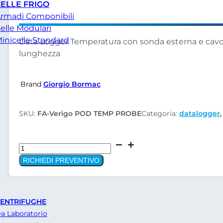
ELLE FRIGO
rmadi Componibili
elle Modulari
inicelle Standard
Data Logger Temperatura con sonda esterna e cavo 
lunghezza
Brand
Giorgio Bormac
SKU:
FA-Verigo POD TEMP PROBE
Categoria:
datalogger
Verigo
datalogger
RICHIEDI PREVENTIVO
temperatura-
sonda
esterna
ENTRIFUGHE
POD
a Laboratorio
TEMP