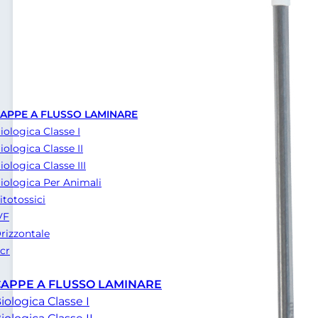
APPE A FLUSSO LAMINARE
iologica Classe I
iologica Classe II
iologica Classe III
iologica Per Animali
itotossici
VF
rizzontale
cr
CAPPE A FLUSSO LAMINARE
iologica Classe I