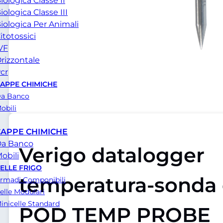
iologica Classe II
iologica Classe III
iologica Per Animali
itotossici
VF
rizzontale
cr
APPE CHIMICHE
a Banco
obili
CAPPE CHIMICHE
a Banco
Verigo datalogger
obili
ELLE FRIGO
temperatura-sonda 
rmadi Componibili
elle Modulari
inicelle Standard
POD TEMP PROBE