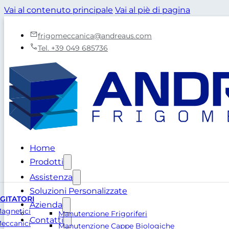
Vai al contenuto principale
Vai al piè di pagina
frigomeccanica@andreaus.com
Tel. +39 049 685736
Home
Prodotti
Assistenza
Soluzioni Personalizzate
GITATORI
Azienda
agnetici
Manutenzione Frigoriferi
Contatti
eccanici
Manutenzione Cappe Biologiche