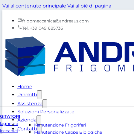
Vai al contenuto principale
Vai al piè di pagina
frigomeccanica@andreaus.com
Tel. +39 049 685736
Home
Prodotti
Assistenza
Soluzioni Personalizzate
GITATORI
Azienda
agnetici
Manutenzione Frigoriferi
Contatti
eccanici
Manutenzione Cappe Biologiche