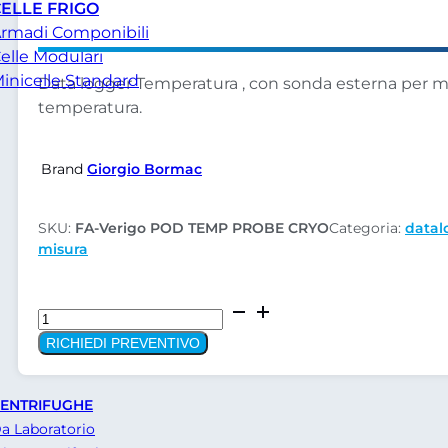
ELLE FRIGO
rmadi Componibili
elle Modulari
inicelle Standard
Data logger Temperatura , con sonda esterna per m
temperatura.
Brand
Giorgio Bormac
SKU:
FA-Verigo POD TEMP PROBE CRYO
Categoria:
datal
misura
Verigo
datalogger
RICHIEDI PREVENTIVO
temperatura-
sonda
ENTRIFUGHE
esterna
a Laboratorio
POD