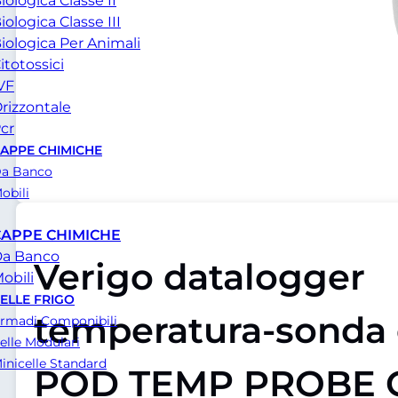
iologica Classe II
iologica Classe III
iologica Per Animali
itotossici
VF
rizzontale
cr
APPE CHIMICHE
a Banco
obili
CAPPE CHIMICHE
a Banco
Verigo datalogger
obili
ELLE FRIGO
temperatura-sonda 
rmadi Componibili
elle Modulari
inicelle Standard
POD TEMP PROBE 