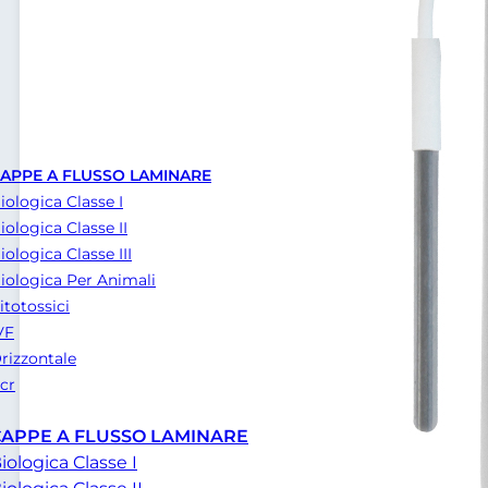
APPE A FLUSSO LAMINARE
iologica Classe I
iologica Classe II
iologica Classe III
iologica Per Animali
itotossici
VF
rizzontale
cr
CAPPE A FLUSSO LAMINARE
iologica Classe I