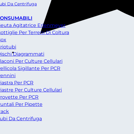
ubi Da Centrifuga
CONSUMABILI
euta Agitatrice Erlenmeyer
ottiglie Per Terreni Di Coltura
Box
riotubi
ischi Diagrammati
laconi Per Culture Cellulari
ellicola Sigillante Per PCR
ennini
iastra Per PCR
iastre Per Culture Cellulari
rovette Per PCR
untali Per Pipette
ack
ubi Da Centrifuga