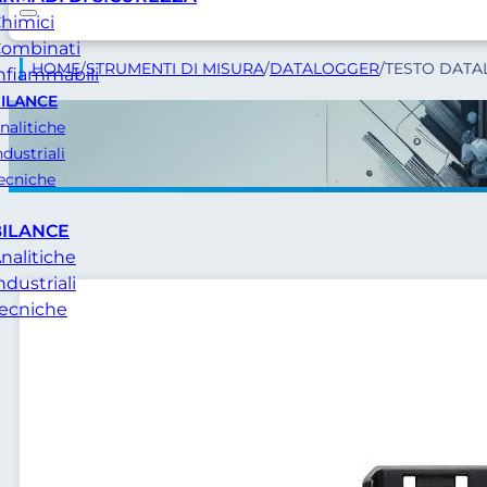
himici
ombinati
HOME
/
STRUMENTI DI MISURA
/
DATALOGGER
/
TESTO DATAL
nfiammabili
ILANCE
nalitiche
ndustriali
ecniche
BILANCE
nalitiche
ndustriali
ecniche