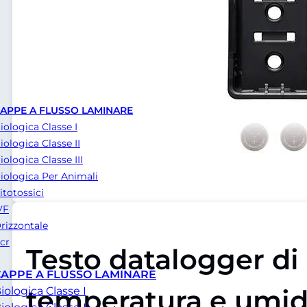
APPE A FLUSSO LAMINARE
iologica Classe I
iologica Classe II
iologica Classe III
iologica Per Animali
itotossici
VF
rizzontale
cr
Testo datalogger di
CAPPE A FLUSSO LAMINARE
temperatura e umidi
iologica Classe I