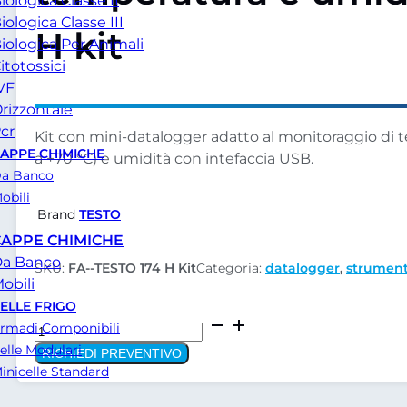
iologica Classe II
iologica Classe III
H kit
iologica Per Animali
itotossici
VF
rizzontale
cr
Kit con mini-datalogger adatto al monitoraggio di 
APPE CHIMICHE
a +70 °C) e umidità con intefaccia USB.
a Banco
obili
Brand
TESTO
CAPPE CHIMICHE
a Banco
SKU:
FA--TESTO 174 H Kit
Categoria:
datalogger
,
strument
obili
ELLE FRIGO
Testo
rmadi Componibili
datalogger
elle Modulari
RICHIEDI PREVENTIVO
di
inicelle Standard
temperatura