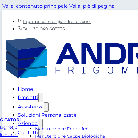
Vai al contenuto principale
Vai al piè di pagina
frigomeccanica@andreaus.com
Tel. +39 049 685736
Home
Prodotti
Assistenza
Soluzioni Personalizzate
GITATORI
Azienda
agnetici
Manutenzione Frigoriferi
Contatti
eccanici
Manutenzione Cappe Biologiche