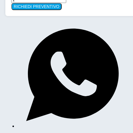
Climatica
RICHIEDI PREVENTIVO
MEMMMERT
HPP410eco
quantità