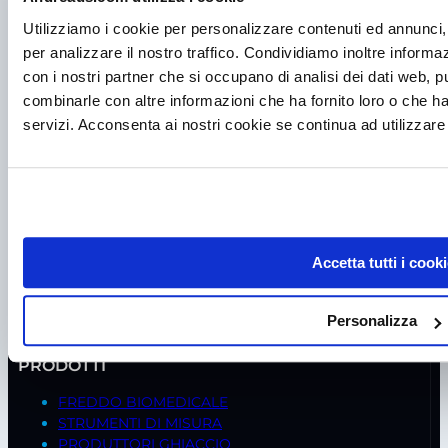
Utilizziamo i cookie per personalizzare contenuti ed annunci, 
per analizzare il nostro traffico. Condividiamo inoltre informazi
con i nostri partner che si occupano di analisi dei dati web, p
combinarle con altre informazioni che ha fornito loro o che ha
servizi. Acconsenta ai nostri cookie se continua ad utilizzare 
P.I. IT00998560288
viale Germania, 5
35020 – Ponte S. Nicolò (PD)
Tel.
+39 049 685736
Accetta tutti i cooki
Fax +39 049 8802487
Personalizza
Mail
frigomeccanica@andreaus.com
PEC
frigomeccanica.andreaus@pec.it
PRODOTTI
FREDDO BIOMEDICALE
STRUMENTI DI MISURA
PRODUTTORI GHIACCIO