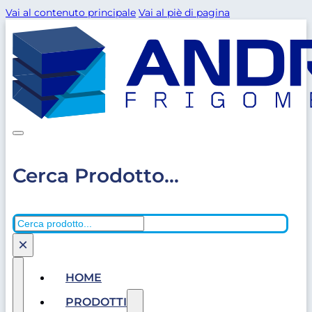
Vai al contenuto principale
Vai al piè di pagina
Cerca Prodotto...
Cerca
×
HOME
PRODOTTI