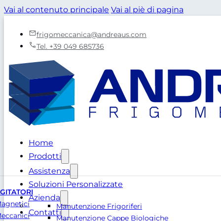
Vai al contenuto principale
Vai al piè di pagina
frigomeccanica@andreaus.com
Tel. +39 049 685736
Home
Prodotti
Assistenza
Soluzioni Personalizzate
GITATORI
Azienda
agnetici
Manutenzione Frigoriferi
Contatti
eccanici
Manutenzione Cappe Biologiche