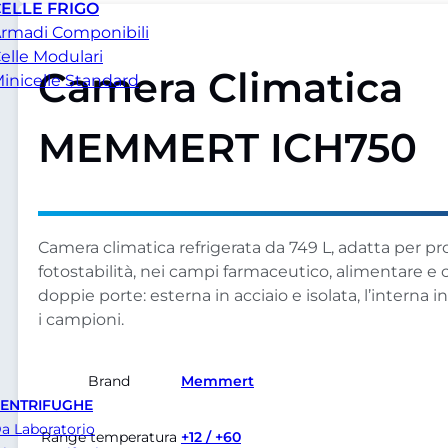
ELLE FRIGO
rmadi Componibili
elle Modulari
Camera Climatica
inicelle Standard
MEMMERT ICH750
Camera climatica refrigerata da 749 L, adatta per pro
fotostabilità, nei campi farmaceutico, alimentare e
doppie porte: esterna in acciaio e isolata, l’interna 
i campioni.
Brand
Memmert
ENTRIFUGHE
a Laboratorio
Range temperatura
+12 / +60