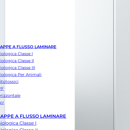
APPE A FLUSSO LAMINARE
iologica Classe I
iologica Classe II
iologica Classe III
iologica Per Animali
itotossici
VF
rizzontale
cr
CAPPE A FLUSSO LAMINARE
iologica Classe I