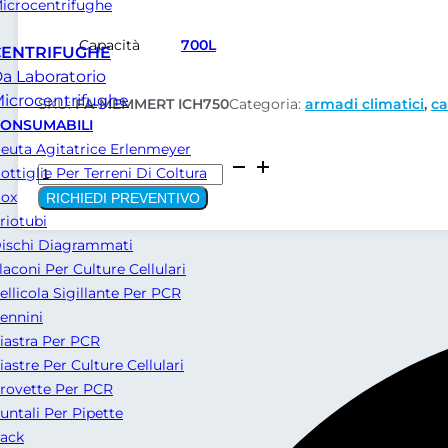
icrocentrifughe
Capacità
700L
CENTRIFUGHE
a Laboratorio
icrocentrifughe
SKU:
FA-MEMMERT ICH750
Categoria:
armadi climatici
,
ca
ONSUMABILI
euta Agitatrice Erlenmeyer
Camera
ottiglie Per Terreni Di Coltura
Climatica
ox
RICHIEDI PREVENTIVO
MEMMERT
riotubi
ICH750
ischi Diagrammati
quantità
laconi Per Culture Cellulari
ellicola Sigillante Per PCR
ennini
iastra Per PCR
iastre Per Culture Cellulari
rovette Per PCR
untali Per Pipette
ack