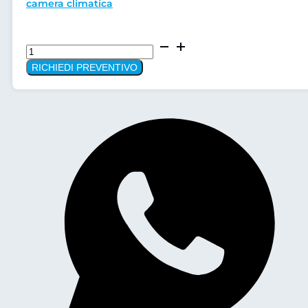
camera climatica
Camera
Climatica
RICHIEDI PREVENTIVO
MEMMMERT
HCP
240
quantità