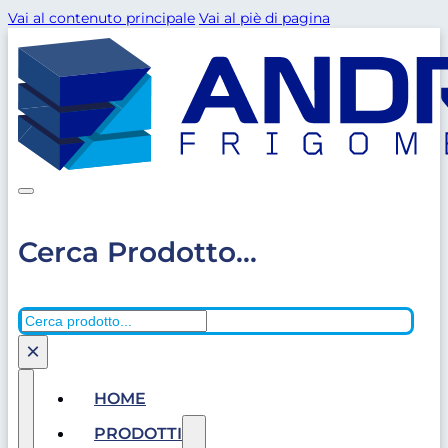
Vai al contenuto principale
Vai al piè di pagina
Cerca Prodotto...
Cerca
×
HOME
PRODOTTI