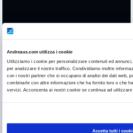
Andreaus.com utilizza i cookie
Utilizziamo i cookie per personalizzare contenuti ed annunci, 
per analizzare il nostro traffico. Condividiamo inoltre informazi
con i nostri partner che si occupano di analisi dei dati web, p
P.I. IT00998560288
combinarle con altre informazioni che ha fornito loro o che ha
servizi. Acconsenta ai nostri cookie se continua ad utilizzare 
viale Germania, 5
35020 – Ponte S. Nicolò (PD)
Tel.
+39 049 685736
Fax +39 049 8802487
Mail
frigomeccanica@andreaus.com
PEC
frigomeccanica.andreaus@pec.it
Accetta tutti i cooki