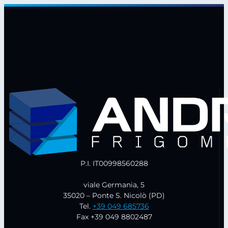
ICH750
quantità
P.I. IT00998560288
viale Germania, 5
35020 – Ponte S. Nicolò (PD)
Tel.
+39 049 685736
Fax +39 049 8802487