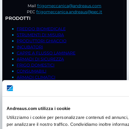
Mail
frigomeccanica@andreaus.com
PEC
frigomeccanica.andreaus@pec.it
PRODOTTI
FREDDO BIOMEDICALE
STRUMENTI DI MISURA
PRODUTTORI GHIACCIO
INCUBATORI
CAPPE A FLUSSO LAMINARE
ARMADI DI SICUREZZA
FRIGO DOMESTICI
CONSUMABILI
ARMADI CLIMATICI
BILANCE
AGITATORI
STUFE
CENTRIFUGHE
PIPETTE
Andreaus.com utilizza i cookie
CAPPE CHIMICHE
Utilizziamo i cookie per personalizzare contenuti ed annunci, 
CELLE FRIGO
per analizzare il nostro traffico. Condividiamo inoltre informazi
ISOLATORI