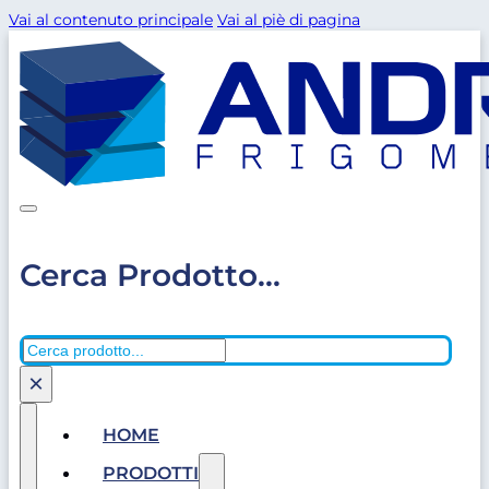
Vai al contenuto principale
Vai al piè di pagina
Cerca Prodotto...
Cerca
×
HOME
PRODOTTI