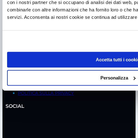
con i nostri partner che si occupano di analisi dei dati web, p
ASSISTENZA
combinarle con altre informazioni che ha fornito loro o che ha
servizi. Acconsenta ai nostri cookie se continua ad utilizzare 
MANUTENZIONE CAPPE BIOLOGICHE
MANUTENZIONE CAPPE CHIMICHE
MANUTENZIONE FRIGORIFERI
VERIFICA SICUREZZA ELETTRICA
NOLEGGIO
SANIFICAZIONE
TEST DI TEMPERATURA
Accetta tutti i cooki
TEST ISO / GMP
VERIFICA INCUBATORI CO2
Personalizza
POLITICHE
POLITICA SULLA PRIVACY
SOCIAL