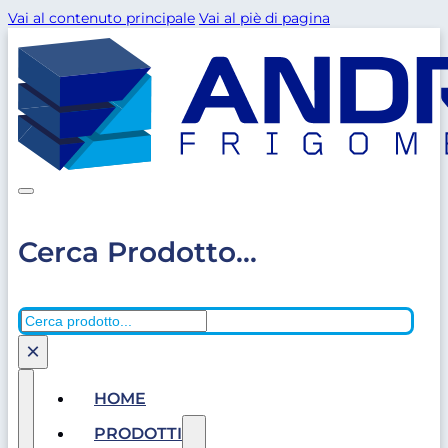
Vai al contenuto principale
Vai al piè di pagina
Cerca Prodotto...
Cerca
×
HOME
PRODOTTI