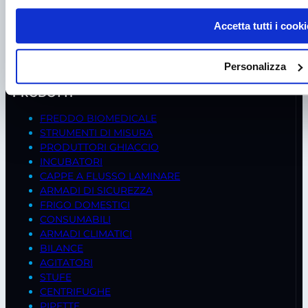
35020 – Ponte S. Nicolò (PD)
Tel.
+39 049 685736
Accetta tutti i cooki
Fax +39 049 8802487
Mail
frigomeccanica@andreaus.com
Personalizza
PEC
frigomeccanica.andreaus@pec.it
PRODOTTI
FREDDO BIOMEDICALE
STRUMENTI DI MISURA
PRODUTTORI GHIACCIO
INCUBATORI
CAPPE A FLUSSO LAMINARE
ARMADI DI SICUREZZA
FRIGO DOMESTICI
CONSUMABILI
ARMADI CLIMATICI
BILANCE
AGITATORI
STUFE
CENTRIFUGHE
PIPETTE