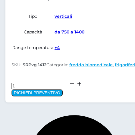
Tipo
verticali
Capacità
da 750 a 1400
Range temperatura
+4
SKU:
SRPvg 1412
Categoria:
freddo biomedicale
,
frigorifer
Frigorifero
da
RICHIEDI PREVENTIVO
laboratorio
Liebherr
SRPvg
1412
quantità