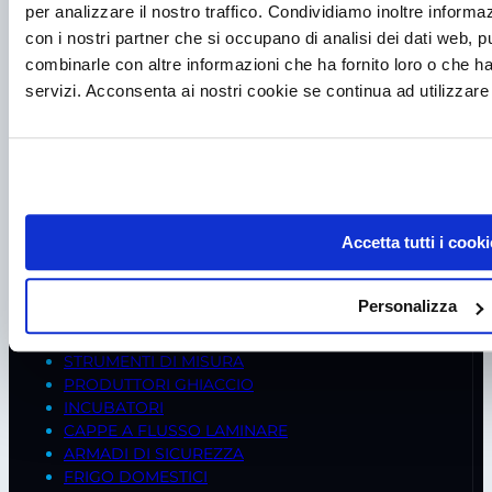
per analizzare il nostro traffico. Condividiamo inoltre informazi
con i nostri partner che si occupano di analisi dei dati web, p
combinarle con altre informazioni che ha fornito loro o che ha
P.I. IT00998560288
servizi. Acconsenta ai nostri cookie se continua ad utilizzare 
viale Germania, 5
35020 – Ponte S. Nicolò (PD)
Tel.
+39 049 685736
Fax +39 049 8802487
Accetta tutti i cooki
Mail
frigomeccanica@andreaus.com
PEC
frigomeccanica.andreaus@pec.it
PRODOTTI
Personalizza
FREDDO BIOMEDICALE
STRUMENTI DI MISURA
PRODUTTORI GHIACCIO
INCUBATORI
CAPPE A FLUSSO LAMINARE
ARMADI DI SICUREZZA
FRIGO DOMESTICI