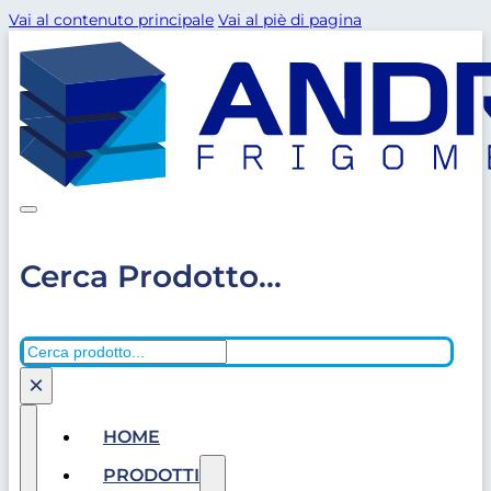
Vai al contenuto principale
Vai al piè di pagina
Cerca Prodotto...
Cerca
×
HOME
PRODOTTI