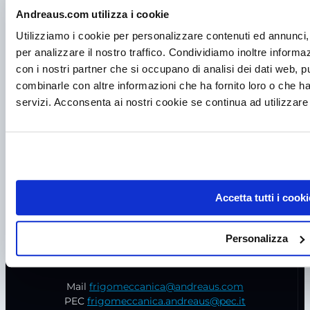
Andreaus.com utilizza i cookie
Utilizziamo i cookie per personalizzare contenuti ed annunci, 
per analizzare il nostro traffico. Condividiamo inoltre informazi
con i nostri partner che si occupano di analisi dei dati web, p
combinarle con altre informazioni che ha fornito loro o che ha
servizi. Acconsenta ai nostri cookie se continua ad utilizzare 
P.I. IT00998560288
Accetta tutti i cooki
viale Germania, 5
35020 – Ponte S. Nicolò (PD)
Personalizza
Tel.
+39 049 685736
Fax +39 049 8802487
Mail
frigomeccanica@andreaus.com
PEC
frigomeccanica.andreaus@pec.it