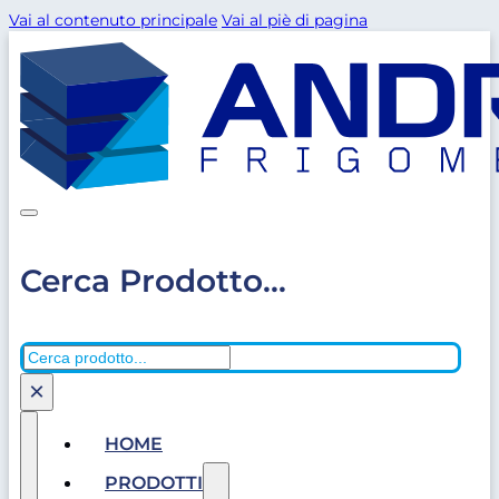
Vai al contenuto principale
Vai al piè di pagina
Cerca Prodotto...
Cerca
×
HOME
PRODOTTI