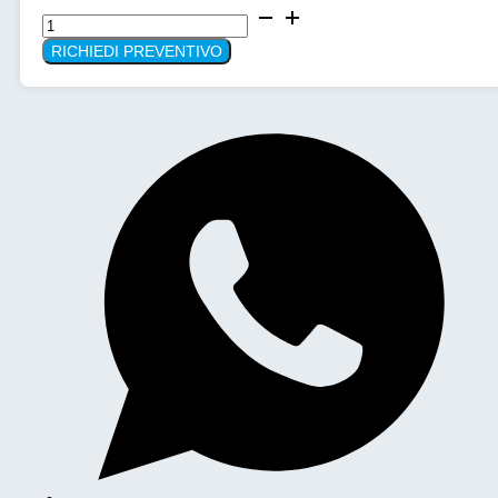
Frigorifero
da
RICHIEDI PREVENTIVO
laboratorio
Liebherr
SRFvg
3511
quantità