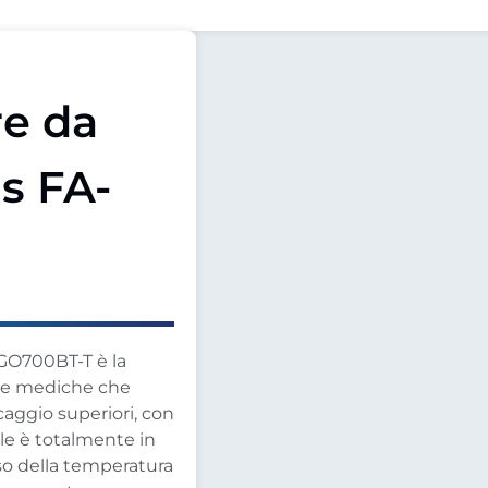
e da
s FA-
GO700BT-T è la
ture mediche che
ccaggio superiori, con
ale è totalmente in
iso della temperatura