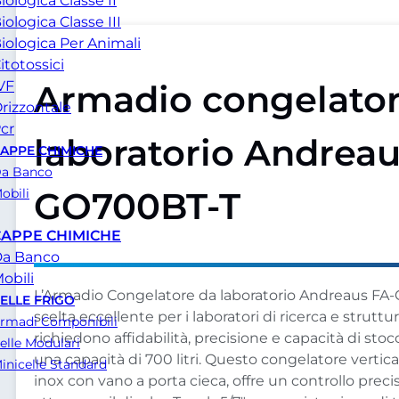
iologica Classe II
iologica Classe III
iologica Per Animali
itotossici
Armadio congelator
VF
rizzontale
cr
laboratorio Andreau
APPE CHIMICHE
a Banco
GO700BT-T
obili
CAPPE CHIMICHE
a Banco
obili
L’Armadio Congelatore da laboratorio Andreaus FA-
ELLE FRIGO
scelta eccellente per i laboratori di ricerca e strut
rmadi Componibili
richiedono affidabilità, precisione e capacità di sto
elle Modulari
una capacità di 700 litri. Questo congelatore vertic
inicelle Standard
inox con vano a porta cieca, offre un controllo prec