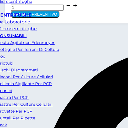
icrocentrifughe
Armadio
congelatore
RICHIEDI PREVENTIVO
CENTRIFUGHE
da
a Laboratorio
laboratorio
icrocentrifughe
Andreaus
ONSUMABILI
FA-
euta Agitatrice Erlenmeyer
GO700BT-
ottiglie Per Terreni Di Coltura
T
ox
quantità
riotubi
ischi Diagrammati
laconi Per Culture Cellulari
ellicola Sigillante Per PCR
ennini
iastra Per PCR
iastre Per Culture Cellulari
rovette Per PCR
untali Per Pipette
ack