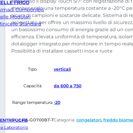
attraverso il display Touch 5/7″ con registrazione di
ELLE FRIGO
mantenendo una temperatura costante a -20°C per
rmadi Componibili
sicura di campioni e sostanze delicate. Sistema di r
elle Modulari
progettato per offrire un massimo livello di sicurez
inicelle Standard
un bassissimo consumo di energia grazie ad un co
efficienza. Elevata uniformità di temperatura, iso
dotalogger integrato per monitorare in tempo reale il
Possibilità di installare cassetti inox e ruote
Tipo
verticali
Capacità
da 600 a 750
Range temperatura
-20
SKU:
FA-GO700BT-T
Categoria:
congelatori
,
freddo biome
ENTRIFUGHE
a Laboratorio