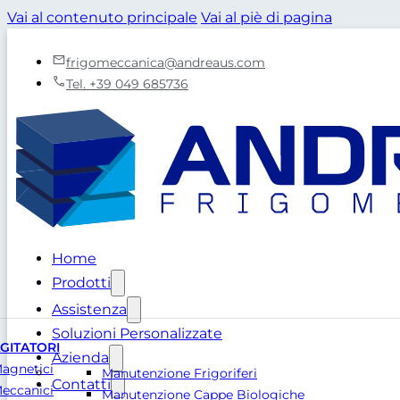
Vai al contenuto principale
Vai al piè di pagina
frigomeccanica@andreaus.com
Tel. +39 049 685736
Home
Prodotti
Assistenza
Soluzioni Personalizzate
GITATORI
Azienda
agnetici
Manutenzione Frigoriferi
Contatti
eccanici
Manutenzione Cappe Biologiche