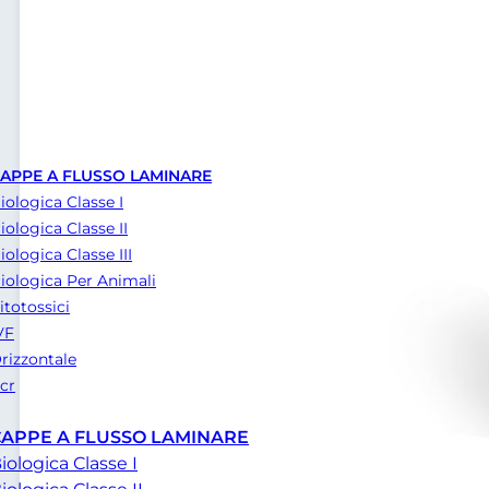
APPE A FLUSSO LAMINARE
iologica Classe I
iologica Classe II
iologica Classe III
iologica Per Animali
itotossici
VF
rizzontale
cr
CAPPE A FLUSSO LAMINARE
iologica Classe I