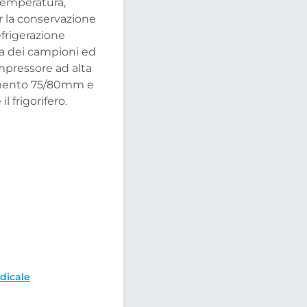
 temperatura,
 la conservazione
efrigerazione
za dei campioni ed
mpressore ad alta
lamento 75/80mm e
 frigorifero.
dicale