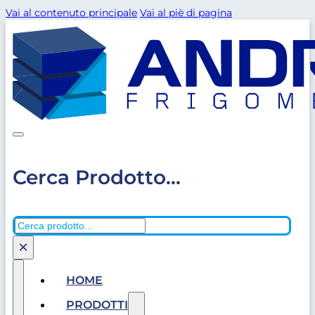
Vai al contenuto principale
Vai al piè di pagina
Cerca Prodotto...
Cerca
×
HOME
PRODOTTI