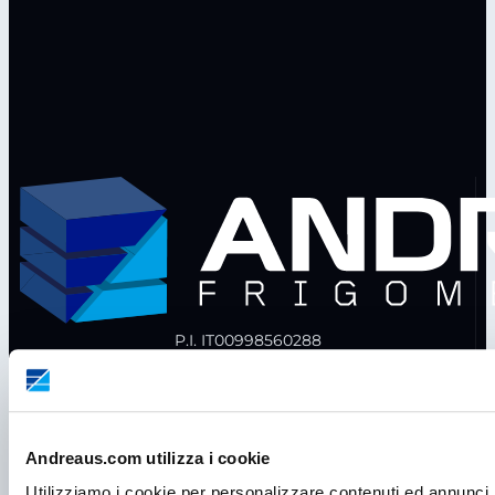
P.I. IT00998560288
viale Germania, 5
35020 – Ponte S. Nicolò (PD)
Tel.
+39 049 685736
Fax +39 049 8802487
Andreaus.com utilizza i cookie
Utilizziamo i cookie per personalizzare contenuti ed annunci, 