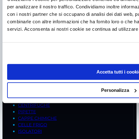
Mail
frigomeccanica@andreaus.com
per analizzare il nostro traffico. Condividiamo inoltre informazi
PEC
frigomeccanica.andreaus@pec.it
con i nostri partner che si occupano di analisi dei dati web, p
PRODOTTI
combinarle con altre informazioni che ha fornito loro o che ha
FREDDO BIOMEDICALE
servizi. Acconsenta ai nostri cookie se continua ad utilizzare 
STRUMENTI DI MISURA
PRODUTTORI GHIACCIO
INCUBATORI
CAPPE A FLUSSO LAMINARE
ARMADI DI SICUREZZA
FRIGO DOMESTICI
Accetta tutti i cooki
CONSUMABILI
ARMADI CLIMATICI
BILANCE
Personalizza
AGITATORI
STUFE
CENTRIFUGHE
PIPETTE
CAPPE CHIMICHE
CELLE FRIGO
ISOLATORI