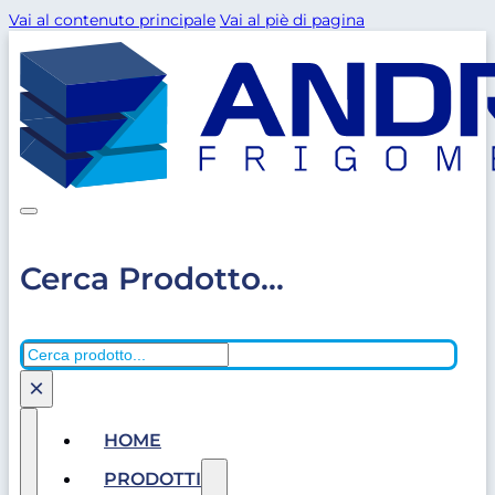
Vai al contenuto principale
Vai al piè di pagina
Cerca Prodotto...
Cerca
×
HOME
PRODOTTI