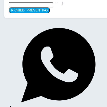
Frigo-
congelatore
RICHIEDI PREVENTIVO
portatile
IndelB
TB118
DD
STEEL
BLACK
quantità