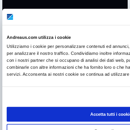
Andreaus.com utilizza i cookie
Utilizziamo i cookie per personalizzare contenuti ed annunci, 
per analizzare il nostro traffico. Condividiamo inoltre informazi
con i nostri partner che si occupano di analisi dei dati web, p
combinarle con altre informazioni che ha fornito loro o che ha
servizi. Acconsenta ai nostri cookie se continua ad utilizzare 
P.I. IT00998560288
viale Germania, 5
35020 – Ponte S. Nicolò (PD)
Tel.
+39 049 685736
Fax +39 049 8802487
Accetta tutti i cooki
Mail
frigomeccanica@andreaus.com