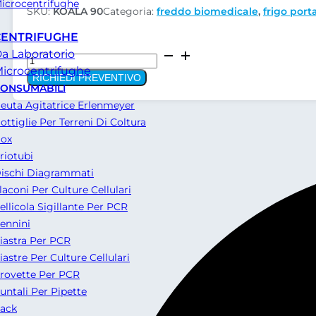
icrocentrifughe
SKU:
KOALA 90
Categoria:
freddo biomedicale
,
frigo porta
CENTRIFUGHE
a Laboratorio
Contenitore
icrocentrifughe
Isotermico
RICHIEDI PREVENTIVO
refrigerato
ONSUMABILI
KOALA
euta Agitatrice Erlenmeyer
90
ottiglie Per Terreni Di Coltura
quantità
ox
riotubi
ischi Diagrammati
laconi Per Culture Cellulari
ellicola Sigillante Per PCR
ennini
iastra Per PCR
iastre Per Culture Cellulari
rovette Per PCR
untali Per Pipette
ack