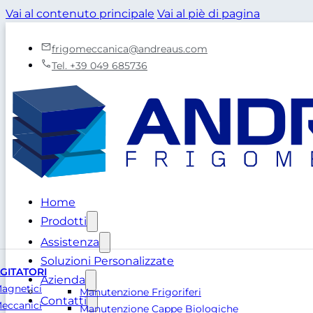
Vai al contenuto principale
Vai al piè di pagina
frigomeccanica@andreaus.com
Tel. +39 049 685736
Home
Prodotti
Assistenza
Soluzioni Personalizzate
GITATORI
Azienda
agnetici
Manutenzione Frigoriferi
Contatti
eccanici
Manutenzione Cappe Biologiche