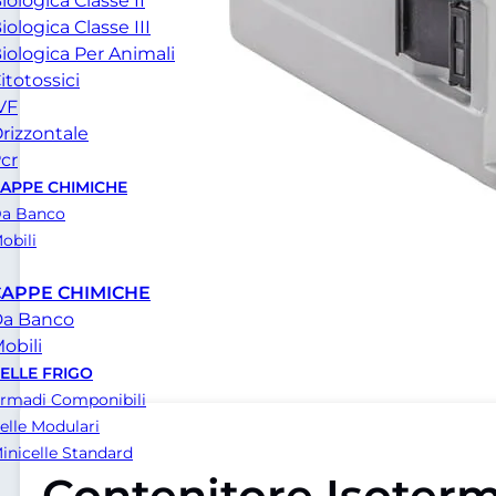
iologica Classe II
iologica Classe III
iologica Per Animali
itotossici
VF
rizzontale
cr
APPE CHIMICHE
a Banco
obili
CAPPE CHIMICHE
a Banco
obili
ELLE FRIGO
rmadi Componibili
elle Modulari
inicelle Standard
Contenitore Isoter