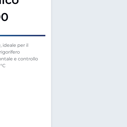
90
, ideale per il
rigorifero
ontale e controllo
0°C