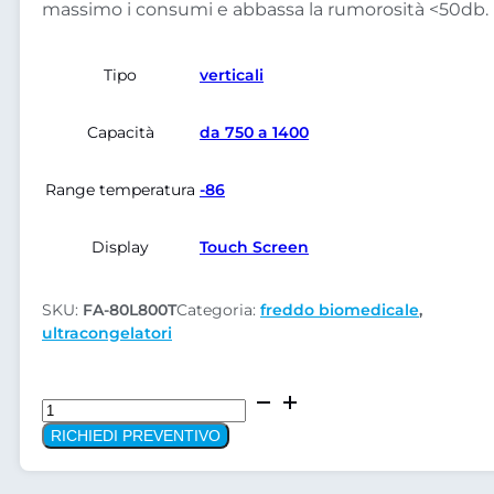
massimo i consumi e abbassa la rumorosità <50db.
Tipo
verticali
Capacità
da 750 a 1400
Range temperatura
-86
Display
Touch Screen
SKU:
FA-80L800T
Categoria:
freddo biomedicale
,
ultracongelatori
Ultracongelatore
-86
RICHIEDI PREVENTIVO
FA-
80L800T
quantità