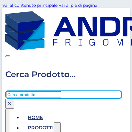
Vai al contenuto principale
Vai al piè di pagina
Cerca Prodotto...
Cerca
×
HOME
PRODOTTI