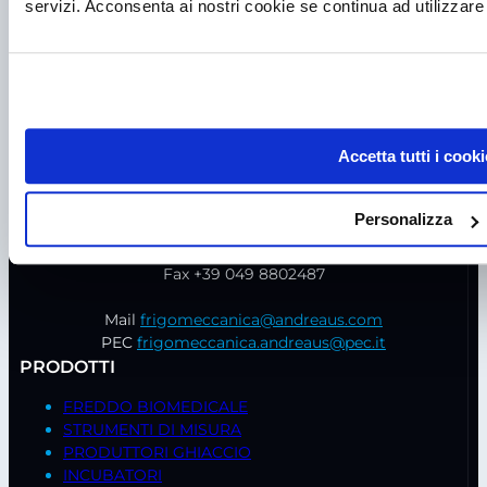
servizi. Acconsenta ai nostri cookie se continua ad utilizzare 
Accetta tutti i cooki
P.I. IT00998560288
viale Germania, 5
Personalizza
35020 – Ponte S. Nicolò (PD)
Tel.
+39 049 685736
Fax +39 049 8802487
Mail
frigomeccanica@andreaus.com
PEC
frigomeccanica.andreaus@pec.it
PRODOTTI
FREDDO BIOMEDICALE
STRUMENTI DI MISURA
PRODUTTORI GHIACCIO
INCUBATORI