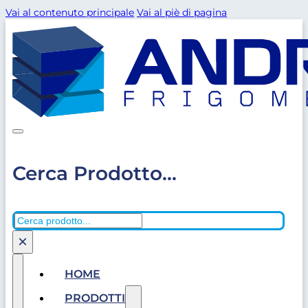
Vai al contenuto principale
Vai al piè di pagina
Cerca Prodotto...
Cerca
×
HOME
PRODOTTI