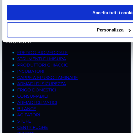
35020 – Ponte S. Nicolò (PD)
Tel.
+39 049 685736
Accetta tutti i cooki
Fax +39 049 8802487
Mail
frigomeccanica@andreaus.com
Personalizza
PEC
frigomeccanica.andreaus@pec.it
PRODOTTI
FREDDO BIOMEDICALE
STRUMENTI DI MISURA
PRODUTTORI GHIACCIO
INCUBATORI
CAPPE A FLUSSO LAMINARE
ARMADI DI SICUREZZA
FRIGO DOMESTICI
CONSUMABILI
ARMADI CLIMATICI
BILANCE
AGITATORI
STUFE
CENTRIFUGHE