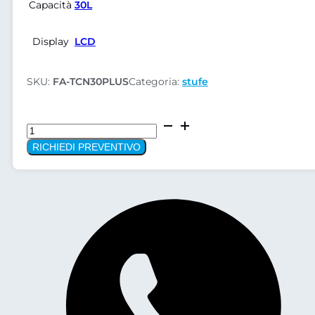
Capacità
30L
Display
LCD
SKU:
FA-TCN30PLUS
Categoria:
stufe
Stufe
ARGO
RICHIEDI PREVENTIVO
TCN
30
PLUS
a
convenzione
naturale
quantità