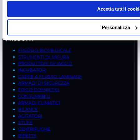
Tel.
+39 049 685736
Accetta tutti i cooki
Fax +39 049 8802487
Mail
frigomeccanica@andreaus.com
Personalizza
PEC
frigomeccanica.andreaus@pec.it
PRODOTTI
FREDDO BIOMEDICALE
STRUMENTI DI MISURA
PRODUTTORI GHIACCIO
INCUBATORI
CAPPE A FLUSSO LAMINARE
ARMADI DI SICUREZZA
FRIGO DOMESTICI
CONSUMABILI
ARMADI CLIMATICI
BILANCE
AGITATORI
STUFE
CENTRIFUGHE
PIPETTE