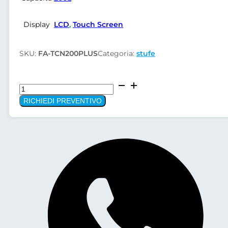
Display
LCD
,
Touch Screen
SKU:
FA-TCN200PLUS
Categoria:
stufe
Stufe
ARGO
RICHIEDI PREVENTIVO
TCN
200
PLUS
a
convenzione
naturale
quantità