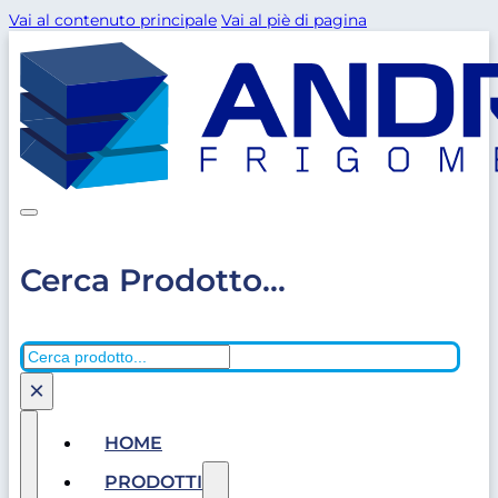
Vai al contenuto principale
Vai al piè di pagina
Cerca Prodotto...
Cerca
×
HOME
PRODOTTI