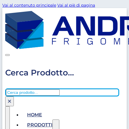
Vai al contenuto principale
Vai al piè di pagina
Cerca Prodotto...
Cerca
×
HOME
PRODOTTI