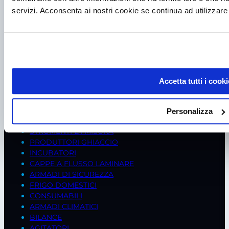
P.I. IT00998560288
servizi. Acconsenta ai nostri cookie se continua ad utilizzare 
viale Germania, 5
35020 – Ponte S. Nicolò (PD)
Tel.
+39 049 685736
Fax +39 049 8802487
Mail
frigomeccanica@andreaus.com
Accetta tutti i cooki
PEC
frigomeccanica.andreaus@pec.it
PRODOTTI
Personalizza
FREDDO BIOMEDICALE
STRUMENTI DI MISURA
PRODUTTORI GHIACCIO
INCUBATORI
CAPPE A FLUSSO LAMINARE
ARMADI DI SICUREZZA
FRIGO DOMESTICI
CONSUMABILI
ARMADI CLIMATICI
BILANCE
AGITATORI