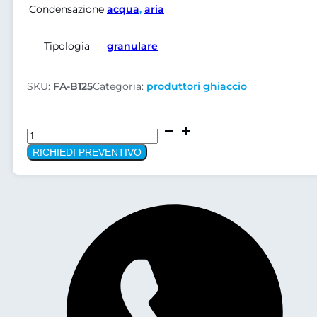
Condensazione
acqua
,
aria
Tipologia
granulare
SKU:
FA-B125
Categoria:
produttori ghiaccio
Macchina
per
RICHIEDI PREVENTIVO
produzione
ghiaccio,
con
ghiaccio
granulare,
serie
Berries
B125
quantità