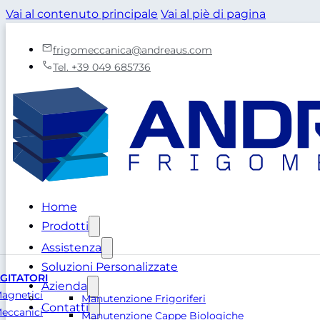
Vai al contenuto principale
Vai al piè di pagina
frigomeccanica@andreaus.com
Tel. +39 049 685736
Home
Prodotti
Assistenza
Soluzioni Personalizzate
GITATORI
Azienda
agnetici
Manutenzione Frigoriferi
Contatti
eccanici
Manutenzione Cappe Biologiche