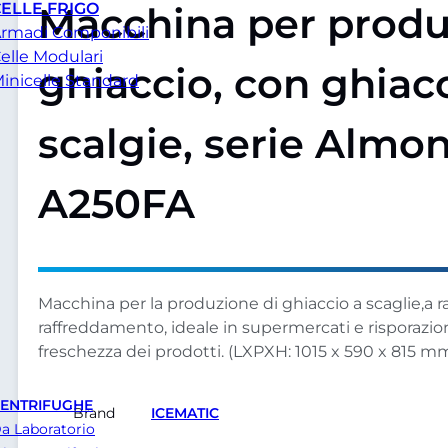
Macchina per prod
ELLE FRIGO
rmadi Componibili
elle Modulari
ghiaccio, con ghiac
inicelle Standard
scalgie, serie Almo
A250FA
Macchina per la produzione di ghiaccio a scaglie,a r
raffreddamento, ideale in supermercati e risporazio
freschezza dei prodotti. (LXPXH: 1015 x 590 x 815 mm
ENTRIFUGHE
Brand
ICEMATIC
a Laboratorio