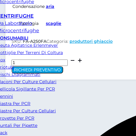
icrocentrifughe
Condensazione
aria
CENTRIFUGHE
a Laboratorio
Tipologia
scaglie
icrocentrifughe
ONSUMABILI
SKU:
FA-A250FA
Categoria:
produttori ghiaccio
euta Agitatrice Erlenmeyer
ottiglie Per Terreni Di Coltura
Macchina
ox
per
riotubi
RICHIEDI PREVENTIVO
produzione
ischi Diagrammati
ghiaccio,
laconi Per Culture Cellulari
con
ellicola Sigillante Per PCR
ghiaccio
ennini
a
iastra Per PCR
scalgie,
iastre Per Culture Cellulari
serie
rovette Per PCR
Almond
untali Per Pipette
A250FA
ack