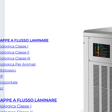
APPE A FLUSSO LAMINARE
iologica Classe I
iologica Classe II
iologica Classe III
iologica Per Animali
itotossici
VF
rizzontale
cr
CAPPE A FLUSSO LAMINARE
iologica Classe I