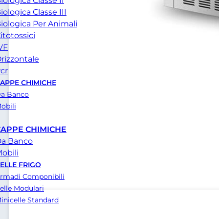
iologica Classe II
iologica Classe III
iologica Per Animali
itotossici
VF
rizzontale
cr
APPE CHIMICHE
a Banco
obili
CAPPE CHIMICHE
a Banco
obili
ELLE FRIGO
rmadi Componibili
elle Modulari
inicelle Standard