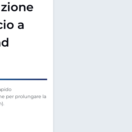
uzione
cio a
nd
apido
ne per prolungare la
).