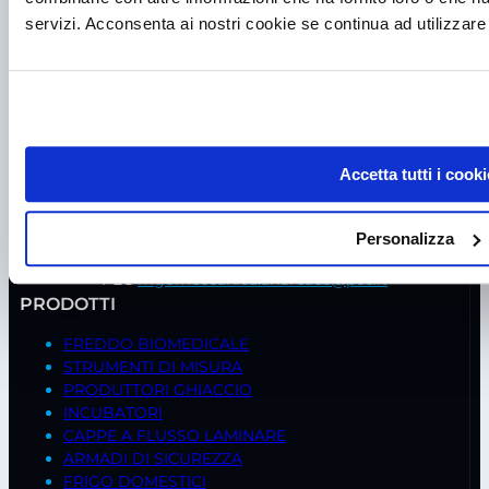
servizi. Acconsenta ai nostri cookie se continua ad utilizzare 
P.I. IT00998560288
viale Germania, 5
35020 – Ponte S. Nicolò (PD)
Accetta tutti i cooki
Tel.
+39 049 685736
Fax +39 049 8802487
Personalizza
Mail
frigomeccanica@andreaus.com
PEC
frigomeccanica.andreaus@pec.it
PRODOTTI
FREDDO BIOMEDICALE
STRUMENTI DI MISURA
PRODUTTORI GHIACCIO
INCUBATORI
CAPPE A FLUSSO LAMINARE
ARMADI DI SICUREZZA
FRIGO DOMESTICI