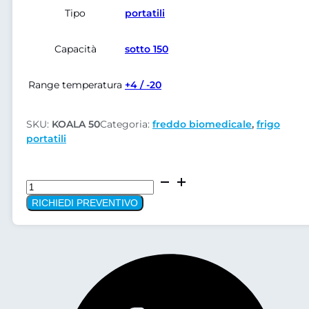
Tipo
portatili
Capacità
sotto 150
Range temperatura
+4 / -20
SKU:
KOALA 50
Categoria:
freddo biomedicale
,
frigo
portatili
Contenitore
Isotermico
RICHIEDI PREVENTIVO
refrigerato
KOALA
50
quantità