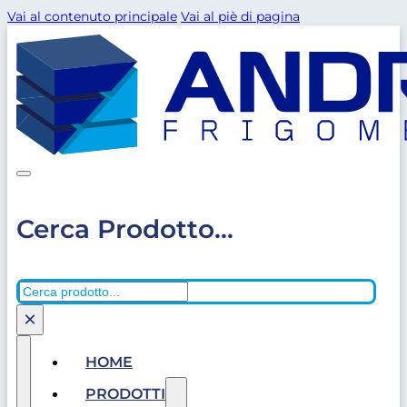
Vai al contenuto principale
Vai al piè di pagina
Cerca Prodotto...
Cerca
×
HOME
PRODOTTI