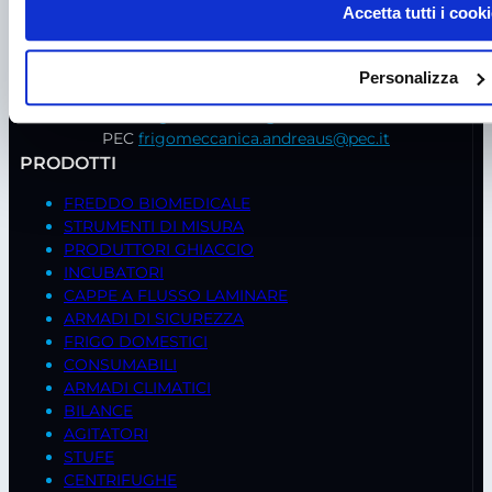
viale Germania, 5
Accetta tutti i cooki
35020 – Ponte S. Nicolò (PD)
Tel.
+39 049 685736
Fax +39 049 8802487
Personalizza
Mail
frigomeccanica@andreaus.com
PEC
frigomeccanica.andreaus@pec.it
PRODOTTI
FREDDO BIOMEDICALE
STRUMENTI DI MISURA
PRODUTTORI GHIACCIO
INCUBATORI
CAPPE A FLUSSO LAMINARE
ARMADI DI SICUREZZA
FRIGO DOMESTICI
CONSUMABILI
ARMADI CLIMATICI
BILANCE
AGITATORI
STUFE
CENTRIFUGHE