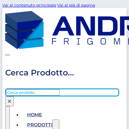
Vai al contenuto principale
Vai al piè di pagina
Cerca Prodotto...
Cerca
×
HOME
PRODOTTI