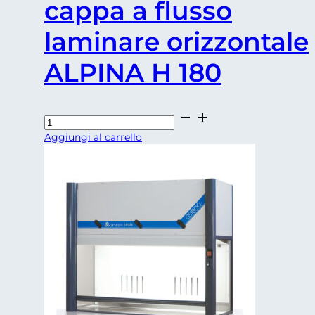
cappa a flusso
laminare orizzontale
ALPINA H 180
cappa
a
Aggiungi al carrello
flusso
laminare
orizzontale
ALPINA
H
180
quantità