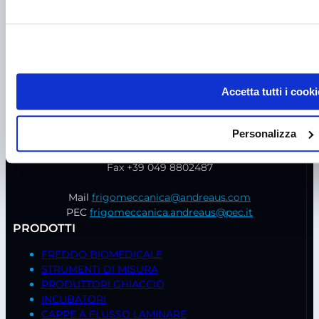
Accetta tutti i cooki
P.I. IT00998560288
viale Germania, 5
Personalizza
35020 – Ponte S. Nicolò (PD)
Tel.
+39 049 685736
Fax +39 049 8802487
Mail
frigomeccanica@andreaus.com
PEC
frigomeccanica.andreaus@pec.it
PRODOTTI
FREDDO BIOMEDICALE
STRUMENTI DI MISURA
PRODUTTORI GHIACCIO
INCUBATORI
CAPPE A FLUSSO LAMINARE