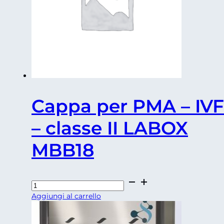
Cappa per PMA – IVF
– classe II LABOX
MBB18
Cappa
per
Aggiungi al carrello
PMA
-
IVF