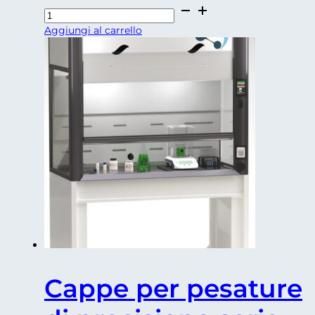
Cappe
per
Aggiungi al carrello
Anatomia
Patologica
SERIE
FA-
GSST
quantità
Cappe per pesature