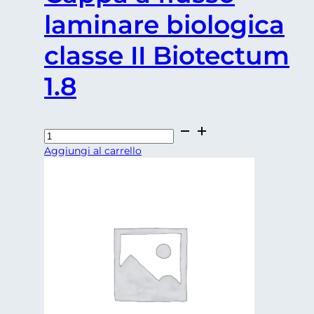
laminare biologica
classe II Biotectum
1.8
Cappa
a
Aggiungi al carrello
flusso
laminare
biologica
classe
II
Biotectum
1.8
quantità