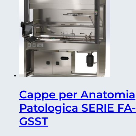
-
classe
II
LABOX
MBB18
quantità
Cappe per Anatomia
Patologica SERIE FA-
GSST