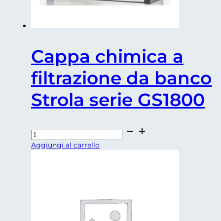
Cappa chimica a
filtrazione da banco
Strola serie GS1800
Cappa
chimica
Aggiungi al carrello
a
filtrazione
da
banco
Strola
serie
GS1800
quantità