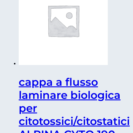
Kojair
Platinum
200
quantità
cappa a flusso
laminare biologica
per
citotossici/citostatici