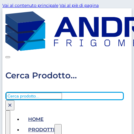
Vai al contenuto principale
Vai al piè di pagina
Cerca Prodotto...
Cerca
×
HOME
PRODOTTI