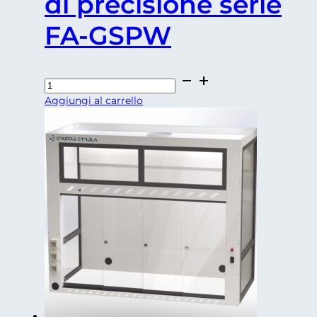
di precisione serie
FA-GSPW
Cappe
per
Aggiungi al carrello
pesature
di
precisione
serie
FA-
GSPW
quantità