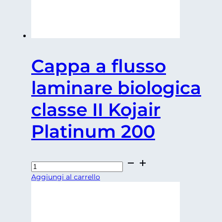
Cappa a flusso
laminare biologica
classe II Kojair
Platinum 200
Cappa
a
Aggiungi al carrello
flusso
laminare
biologica
classe
II