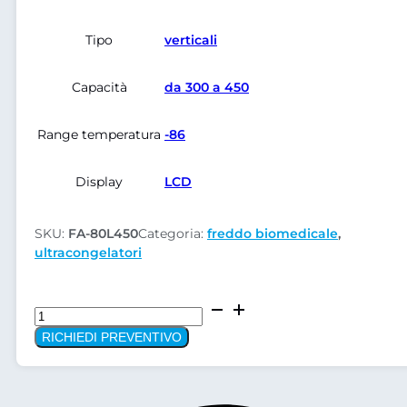
Tipo
verticali
Capacità
da 300 a 450
Range temperatura
-86
Display
LCD
SKU:
FA-80L450
Categoria:
freddo biomedicale
,
ultracongelatori
Ultracongelatore
-86
RICHIEDI PREVENTIVO
FA-
80L450
quantità