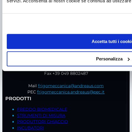
servizi. Acconsenta ai nostri cookie se continua ad utilizzare 
Accetta tutti i cooki
P.I. IT00998560288
viale Germania, 5
Personalizza
35020 – Ponte S. Nicolò (PD)
Tel.
+39 049 685736
Fax +39 049 8802487
Mail
frigomeccanica@andreaus.com
PEC
frigomeccanica.andreaus@pec.it
PRODOTTI
FREDDO BIOMEDICALE
STRUMENTI DI MISURA
PRODUTTORI GHIACCIO
INCUBATORI