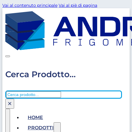
Vai al contenuto principale
Vai al piè di pagina
Cerca Prodotto...
Cerca
×
HOME
PRODOTTI