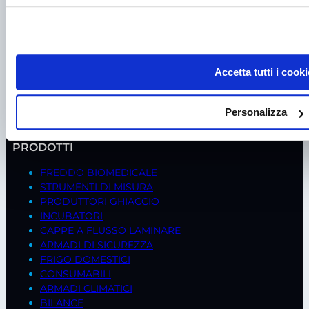
P.I. IT00998560288
viale Germania, 5
35020 – Ponte S. Nicolò (PD)
Accetta tutti i cooki
Tel.
+39 049 685736
Fax +39 049 8802487
Personalizza
Mail
frigomeccanica@andreaus.com
PEC
frigomeccanica.andreaus@pec.it
PRODOTTI
FREDDO BIOMEDICALE
STRUMENTI DI MISURA
PRODUTTORI GHIACCIO
INCUBATORI
CAPPE A FLUSSO LAMINARE
ARMADI DI SICUREZZA
FRIGO DOMESTICI
CONSUMABILI
ARMADI CLIMATICI
BILANCE