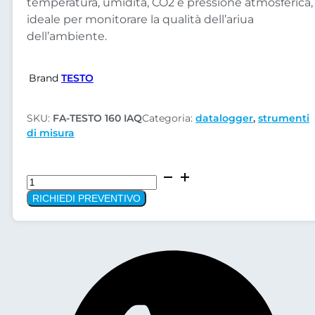
temperatura, umidità, CO2 e pressione atmosferica,
ideale per monitorare la qualità dell’ariua
dell’ambiente.
Brand
TESTO
SKU:
FA-TESTO 160 IAQ
Categoria:
datalogger
,
strumenti
di misura
Testo
datalogger
RICHIEDI PREVENTIVO
CO2
wifi
160
IAQ
quantità