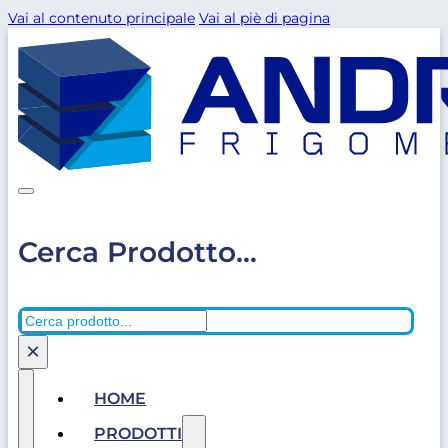
Vai al contenuto principale
Vai al piè di pagina
Cerca Prodotto...
Cerca
×
HOME
PRODOTTI