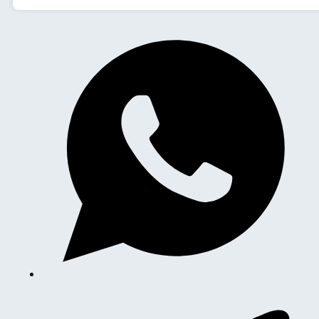
4
quantità