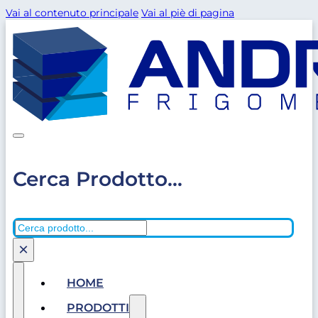
Vai al contenuto principale
Vai al piè di pagina
Cerca Prodotto...
Cerca
×
HOME
PRODOTTI