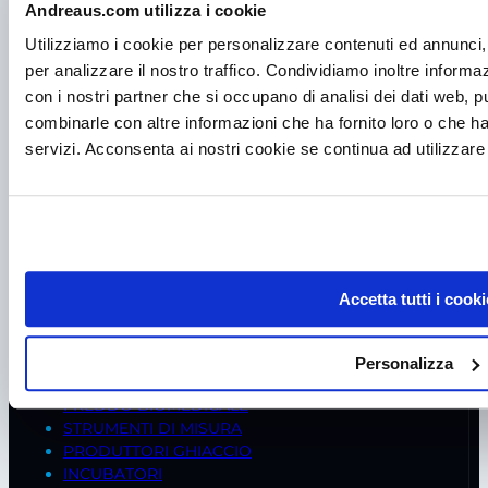
Andreaus.com utilizza i cookie
Utilizziamo i cookie per personalizzare contenuti ed annunci, 
per analizzare il nostro traffico. Condividiamo inoltre informazi
con i nostri partner che si occupano di analisi dei dati web, p
combinarle con altre informazioni che ha fornito loro o che ha
servizi. Acconsenta ai nostri cookie se continua ad utilizzare 
P.I. IT00998560288
viale Germania, 5
35020 – Ponte S. Nicolò (PD)
Tel.
+39 049 685736
Fax +39 049 8802487
Accetta tutti i cooki
Mail
frigomeccanica@andreaus.com
PEC
frigomeccanica.andreaus@pec.it
Personalizza
PRODOTTI
FREDDO BIOMEDICALE
STRUMENTI DI MISURA
PRODUTTORI GHIACCIO
INCUBATORI