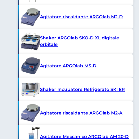
Agitatore riscaldante ARGOlab M2-D
Shaker ARGOlab SKO-D XL digitale
orbitale
Agitatore ARGOlab MS-D
Shaker Incubatore Refrigerato SKI 8R
Agitatore riscaldante ARGOlab M2-A
Agitatore Meccanico ARGOlab AM 20-D