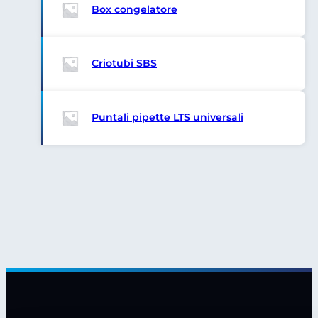
Box congelatore
Criotubi SBS
Puntali pipette LTS universali