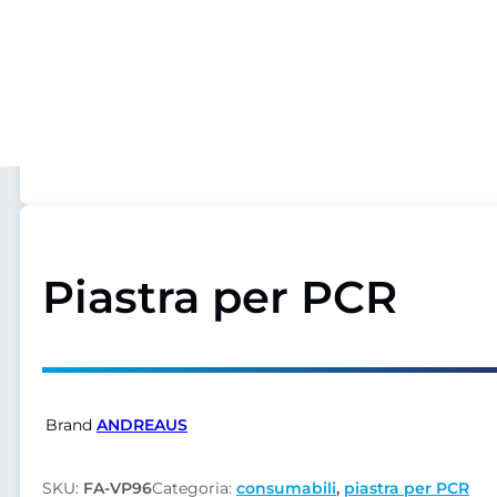
Piastra per PCR
Brand
ANDREAUS
SKU:
FA-VP96
Categoria:
consumabili
,
piastra per PCR