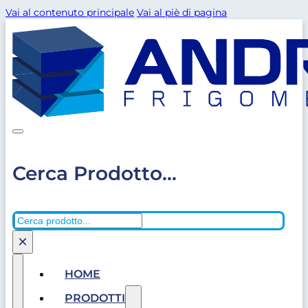
Vai al contenuto principale
Vai al piè di pagina
Cerca Prodotto...
Cerca
×
HOME
PRODOTTI