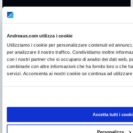
Andreaus.com utilizza i cookie
Utilizziamo i cookie per personalizzare contenuti ed annunci, 
per analizzare il nostro traffico. Condividiamo inoltre informazi
con i nostri partner che si occupano di analisi dei dati web, p
combinarle con altre informazioni che ha fornito loro o che ha
P.I. IT00998560288
servizi. Acconsenta ai nostri cookie se continua ad utilizzare 
viale Germania, 5
35020 – Ponte S. Nicolò (PD)
Tel.
+39 049 685736
Fax +39 049 8802487
Accetta tutti i cooki
Mail
frigomeccanica@andreaus.com
PEC
frigomeccanica.andreaus@pec.it
PRODOTTI
Personalizza