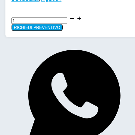
Frigorifero
pannello
RICHIEDI PREVENTIVO
Solare
FA-
148/HS-
85LEN/MTCD-
168
quantità