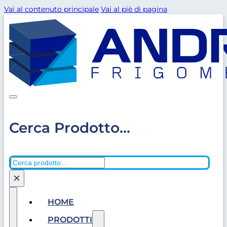
Vai al contenuto principale
Vai al piè di pagina
Cerca Prodotto...
Cerca
×
HOME
PRODOTTI