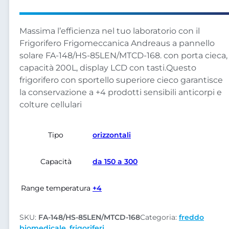
Massima l’efficienza nel tuo laboratorio con il
Frigorifero Frigomeccanica Andreaus a pannello
solare FA-148/HS-85LEN/MTCD-168. con porta cieca,
capacità 200L, display LCD con tasti.Questo
frigorifero con sportello superiore cieco garantisce
la conservazione a +4 prodotti sensibili anticorpi e
colture cellulari
Tipo
orizzontali
Capacità
da 150 a 300
Range temperatura
+4
SKU:
FA-148/HS-85LEN/MTCD-168
Categoria:
freddo
biomedicale
,
frigoriferi