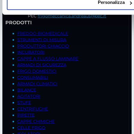
Personalizza
Mail
frigomeccanica@andreaus.com
PEC
frigomeccanica.andreaus@pec.it
PRODOTTI
FREDDO BIOMEDICALE
STRUMENTI DI MISURA
PRODUTTORI GHIACCIO
INCUBATORI
CAPPE A FLUSSO LAMINARE
ARMADI DI SICUREZZA
FRIGO DOMESTICI
CONSUMABILI
ARMADI CLIMATICI
BILANCE
AGITATORI
STUFE
CENTRIFUGHE
PIPETTE
CAPPE CHIMICHE
CELLE FRIGO
ISOLATORI