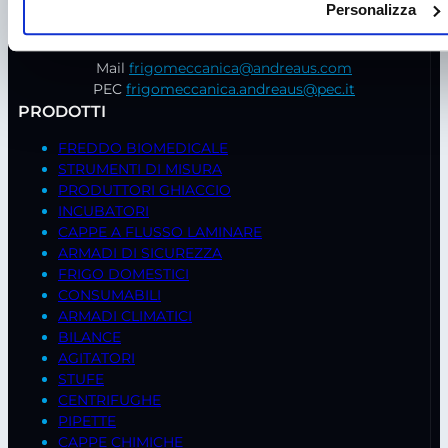
Tel.
+39 049 685736
Personalizza
Fax +39 049 8802487
Mail
frigomeccanica@andreaus.com
PEC
frigomeccanica.andreaus@pec.it
PRODOTTI
FREDDO BIOMEDICALE
STRUMENTI DI MISURA
PRODUTTORI GHIACCIO
INCUBATORI
CAPPE A FLUSSO LAMINARE
ARMADI DI SICUREZZA
FRIGO DOMESTICI
CONSUMABILI
ARMADI CLIMATICI
BILANCE
AGITATORI
STUFE
CENTRIFUGHE
PIPETTE
CAPPE CHIMICHE