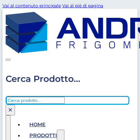
Vai al contenuto principale
Vai al piè di pagina
Cerca Prodotto...
Cerca
×
HOME
PRODOTTI