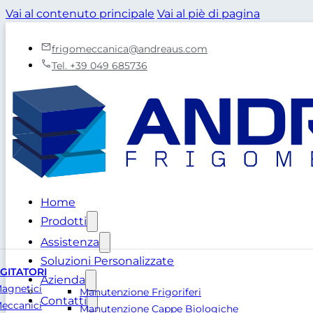
Vai al contenuto principale
Vai al piè di pagina
frigomeccanica@andreaus.com
Tel. +39 049 685736
Home
Prodotti
Assistenza
Soluzioni Personalizzate
GITATORI
Azienda
agnetici
Manutenzione Frigoriferi
Contatti
eccanici
Manutenzione Cappe Biologiche