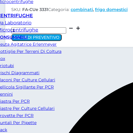
icrocentrifughe
SKU:
FA-CUe 3331
Categoria:
combinati
,
frigo domestici
CENTRIFUGHE
a Laboratorio
Frigocongelatore
icrocentrifughe
Liebherr
ONSUMABILI
RICHIEDI PREVENTIVO
CUe
euta Agitatrice Erlenmeyer
3331
ottiglie Per Terreni Di Coltura
quantità
ox
riotubi
ischi Diagrammati
laconi Per Culture Cellulari
ellicola Sigillante Per PCR
ennini
iastra Per PCR
iastre Per Culture Cellulari
rovette Per PCR
untali Per Pipette
ack