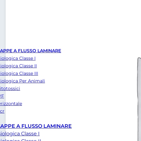
APPE A FLUSSO LAMINARE
iologica Classe I
iologica Classe II
iologica Classe III
iologica Per Animali
itotossici
VF
rizzontale
cr
CAPPE A FLUSSO LAMINARE
iologica Classe I