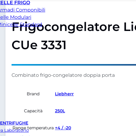
ELLE FRIGO
rmadi Componibili
elle Modulari
Frigocongelatore L
inicelle Standard
CUe 3331
Combinato frigo-congelatore doppia porta
Brand
Liebherr
Capacità
250L
ENTRIFUGHE
Range temperatura
+4 / -20
a Laboratorio