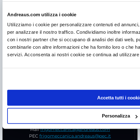
Andreaus.com utilizza i cookie
Utilizziamo i cookie per personalizzare contenuti ed annunci, 
per analizzare il nostro traffico. Condividiamo inoltre informazi
con i nostri partner che si occupano di analisi dei dati web, p
combinarle con altre informazioni che ha fornito loro o che ha
servizi. Acconsenta ai nostri cookie se continua ad utilizzare 
P.I. IT00998560288
viale Germania, 5
Accetta tutti i cooki
35020 – Ponte S. Nicolò (PD)
Tel.
+39 049 685736
Personalizza
Fax +39 049 8802487
Mail
frigomeccanica@andreaus.com
PEC
frigomeccanica.andreaus@pec.it