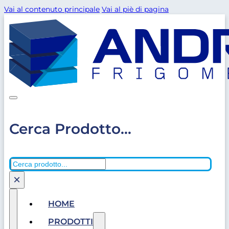
Vai al contenuto principale
Vai al piè di pagina
Cerca Prodotto...
Cerca
×
HOME
PRODOTTI