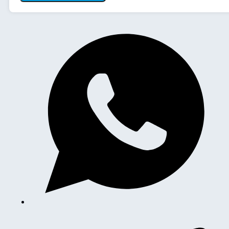
VCF-
2006H
quantità