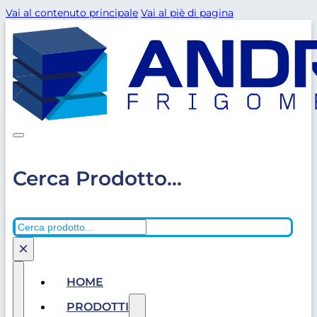
Vai al contenuto principale
Vai al piè di pagina
Cerca Prodotto...
Cerca
×
HOME
PRODOTTI