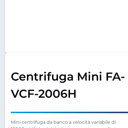
Centrifuga Mini FA-
VCF-2006H
Mini centrifuga da banco a velocità variabile di