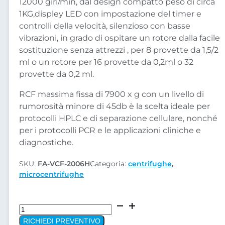
12000 giri/min, dal design compatto peso di circa
1KG,displey LED con impostazione del timer e
controlli della velocità, silenzioso con basse
vibrazioni, in grado di ospitare un rotore dalla facile
sostituzione senza attrezzi , per 8 provette da 1,5/2
ml o un rotore per 16 provette da 0,2ml o 32
provette da 0,2 ml.
RCF massima fissa di 7900 x g con un livello di
rumorosità minore di 45db è la scelta ideale per
protocolli HPLC e di separazione cellulare, nonché
per i protocolli PCR e le applicazioni cliniche e
diagnostiche.
SKU:
FA-VCF-2006H
Categoria:
centrifughe
,
microcentrifughe
Centrifuga
Mini
RICHIEDI PREVENTIVO
FA-