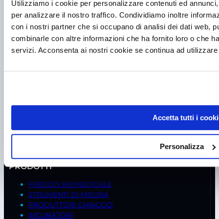
Utilizziamo i cookie per personalizzare contenuti ed annunci, 
per analizzare il nostro traffico. Condividiamo inoltre informazi
con i nostri partner che si occupano di analisi dei dati web, p
combinarle con altre informazioni che ha fornito loro o che ha
servizi. Acconsenta ai nostri cookie se continua ad utilizzare 
P.I. IT00998560288
viale Germania, 5
35020 – Ponte S. Nicolò (PD)
Tel.
+39 049 685736
Accetta tutti i cooki
Fax +39 049 8802487
Mail
frigomeccanica@andreaus.com
Personalizza
PEC
frigomeccanica.andreaus@pec.it
PRODOTTI
FREDDO BIOMEDICALE
STRUMENTI DI MISURA
PRODUTTORI GHIACCIO
INCUBATORI