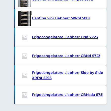
Cantina vini Liebherr WPbl 5001
Frigocongelatore Liebherr CNd 7723
Frigocongelatore Liebherr CBNd 5723
Frigocongelatore Liebherr Side by Side
XRFst 5295
Frigocongelatore Liebherr CBNsda 575i