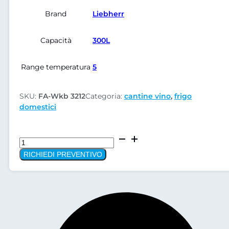
Brand
Liebherr
Capacità
300L
Range temperatura
5
SKU:
FA-Wkb 3212
Categoria:
cantine vino
,
frigo
domestici
Cantina
vini
RICHIEDI PREVENTIVO
Liebherr
WKb
3212
quantità