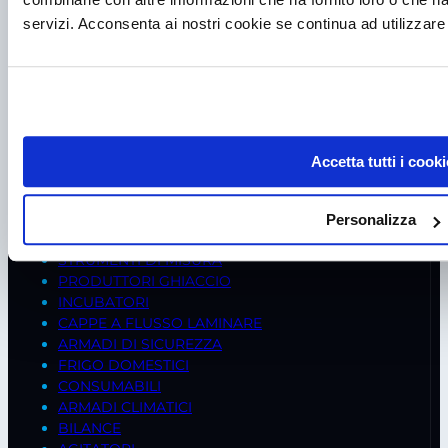
P.I. IT00998560288
servizi. Acconsenta ai nostri cookie se continua ad utilizzare 
viale Germania, 5
35020 – Ponte S. Nicolò (PD)
Tel.
+39 049 685736
Fax +39 049 8802487
Mail
frigomeccanica@andreaus.com
Accetta tutti i cooki
PEC
frigomeccanica.andreaus@pec.it
PRODOTTI
Personalizza
FREDDO BIOMEDICALE
STRUMENTI DI MISURA
PRODUTTORI GHIACCIO
INCUBATORI
CAPPE A FLUSSO LAMINARE
ARMADI DI SICUREZZA
FRIGO DOMESTICI
CONSUMABILI
ARMADI CLIMATICI
BILANCE