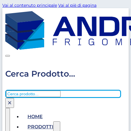
Vai al contenuto principale
Vai al piè di pagina
Cerca Prodotto...
Cerca
×
HOME
PRODOTTI