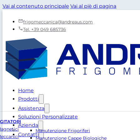
Vai al contenuto principale
Vai al piè di pagina
frigomeccanica@andreaus.com
Tel. +39 049 685736
Home
Prodotti
Assistenza
Soluzioni Personalizzate
GITATORI
Azienda
agnetici
Manutenzione Frigoriferi
Contatti
eccanici
Manutenzione Cappe Biologiche