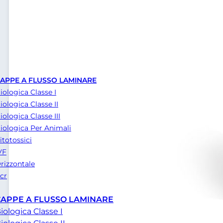
APPE A FLUSSO LAMINARE
iologica Classe I
iologica Classe II
iologica Classe III
iologica Per Animali
itotossici
VF
rizzontale
cr
CAPPE A FLUSSO LAMINARE
iologica Classe I