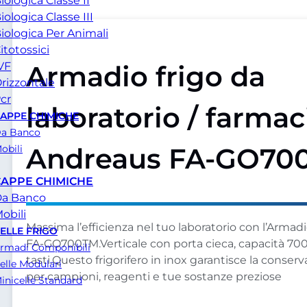
iologica Classe II
iologica Classe III
iologica Per Animali
itotossici
Armadio frigo da
VF
rizzontale
cr
laboratorio / farmac
APPE CHIMICHE
a Banco
Andreaus FA-GO70
obili
CAPPE CHIMICHE
a Banco
obili
Massima l’efficienza nel tuo laboratorio con l’Arma
ELLE FRIGO
FA-GO700TM.Verticale con porta cieca, capacità 700
rmadi Componibili
tasti.Questo frigorifero in inox garantisce la conser
elle Modulari
per campioni, reagenti e tue sostanze preziose
inicelle Standard