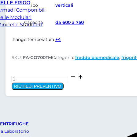
ELLE FRIGO
Tipo
verticali
rmadi Componibili
elle Modulari
Capacità
da 600 a 750
inicelle Standard
Range temperatura
+4
SKU:
FA-GO700TM
Categoria:
freddo biomedicale
,
frigorif
Armadio
frigo
RICHIEDI PREVENTIVO
da
laboratorio
/
farmaci
Andreaus
ENTRIFUGHE
FA-
a Laboratorio
GO700TM