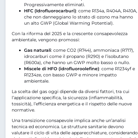
Progressivamente eliminati.
HFC (Idrofluorocarburi)
: come R134a, R404A, R410A,
che non danneggiano lo strato di ozono ma hanno
un alto GWP (Global Warming Potential).
Con la riforma del 2025 e la crescente consapevolezza
ambientale, vengono promossi:
Gas naturali
: come CO2 (R744), ammoniaca (R717),
idrocarburi come il propano (R290) e l’isobutano
(R600a), che hanno un GWP molto basso o nullo.
Miscele di HFO (idrofluoroolefine)
: come R1234yf e
R1234ze, con basso GWP e minore impatto
ambientale.
La scelta del gas oggi dipende da diversi fattori, tra cui
l’applicazione specifica, la sicurezza (infiammabilità,
tossicità), l’efficienza energetica e il rispetto delle nuove
normative.
Una transizione consapevole implica anche un’analisi
tecnica ed economica. Le strutture sanitarie devono
valutare il ciclo di vita delle apparecchiature, considerando