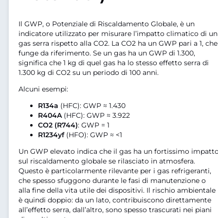
Il GWP, o Potenziale di Riscaldamento Globale, è un
indicatore utilizzato per misurare l’impatto climatico di un
gas serra rispetto alla CO2. La CO2 ha un GWP pari a 1, che
funge da riferimento. Se un gas ha un GWP di 1.300,
significa che 1 kg di quel gas ha lo stesso effetto serra di
1.300 kg di CO2 su un periodo di 100 anni.
Alcuni esempi:
R134a
(HFC): GWP ≈ 1.430
R404A
(HFC): GWP ≈ 3.922
CO2 (R744)
: GWP = 1
R1234yf
(HFO): GWP ≈ <1
Un GWP elevato indica che il gas ha un fortissimo impatt
sul riscaldamento globale se rilasciato in atmosfera.
Questo è particolarmente rilevante per i gas refrigeranti,
che spesso sfuggono durante le fasi di manutenzione o
alla fine della vita utile dei dispositivi. Il rischio ambientale
è quindi doppio: da un lato, contribuiscono direttamente
all’effetto serra, dall’altro, sono spesso trascurati nei piani