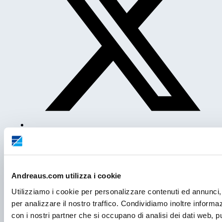
Post precedente
Cappe da laboratorio: a flusso laminare e di sicurezza
Andreaus.com utilizza i cookie
biologica
Utilizziamo i cookie per personalizzare contenuti ed annunci, 
per analizzare il nostro traffico. Condividiamo inoltre informazi
Post successivo
con i nostri partner che si occupano di analisi dei dati web, p