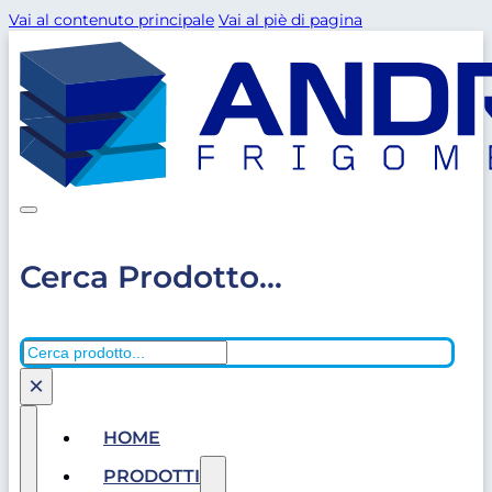
Vai al contenuto principale
Vai al piè di pagina
Cerca Prodotto...
Cerca
×
HOME
PRODOTTI