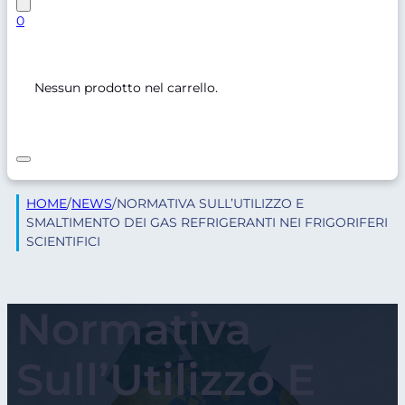
0
Nessun prodotto nel carrello.
HOME
/
NEWS
/
NORMATIVA SULL’UTILIZZO E
SMALTIMENTO DEI GAS REFRIGERANTI NEI FRIGORIFERI
SCIENTIFICI
Normativa
Sull’Utilizzo E