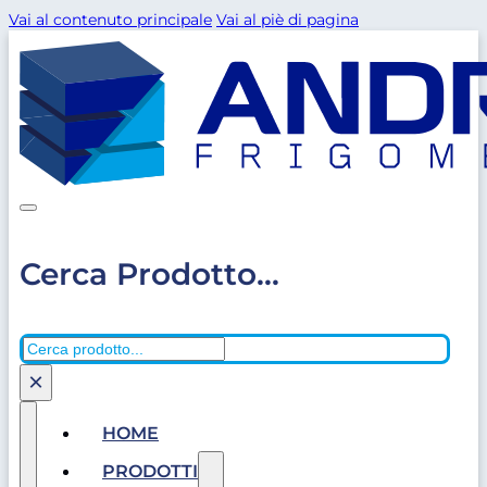
Vai al contenuto principale
Vai al piè di pagina
Cerca Prodotto...
Cerca
×
HOME
PRODOTTI