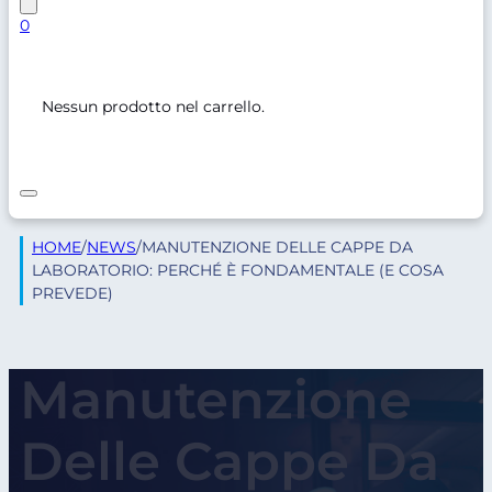
0
Nessun prodotto nel carrello.
HOME
/
NEWS
/
MANUTENZIONE DELLE CAPPE DA
LABORATORIO: PERCHÉ È FONDAMENTALE (E COSA
PREVEDE)
Manutenzione
Delle Cappe Da