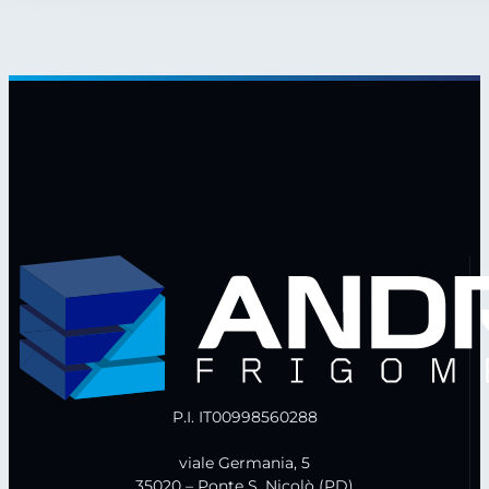
P.I. IT00998560288
viale Germania, 5
35020 – Ponte S. Nicolò (PD)