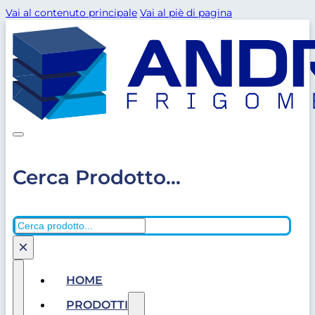
Vai al contenuto principale
Vai al piè di pagina
Cerca Prodotto...
Cerca
×
HOME
PRODOTTI