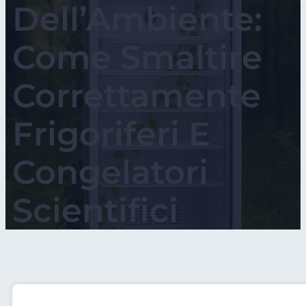
Dell’Ambiente:
Come Smaltire
Correttamente
Frigoriferi E
Congelatori
Scientifici