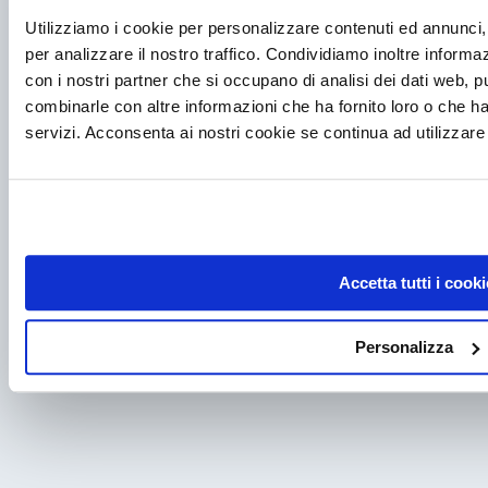
Utilizziamo i cookie per personalizzare contenuti ed annunci, 
per analizzare il nostro traffico. Condividiamo inoltre informazi
con i nostri partner che si occupano di analisi dei dati web, p
Post precedente
combinarle con altre informazioni che ha fornito loro o che ha
servizi. Acconsenta ai nostri cookie se continua ad utilizzare 
Prossimi Eventi: Frigomeccanica Andreaus a Lab
Italia 2025
Post successivo
Completata la fornitura di 12 cappe chimiche
Accetta tutti i cooki
all’Ospedale Policlinico San Martino di Genova
Personalizza