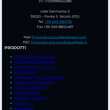
P.I. IT00998560288
viale Germania, 5
35020 – Ponte S. Nicolò (PD)
Tel.
+39 049 685736
Fax +39 049 8802487
Mail
frigomeccanica@andreaus.com
PEC
frigomeccanica.andreaus@pec.it
PRODOTTI
FREDDO BIOMEDICALE
STRUMENTI DI MISURA
PRODUTTORI GHIACCIO
INCUBATORI
CAPPE A FLUSSO LAMINARE
ARMADI DI SICUREZZA
FRIGO DOMESTICI
CONSUMABILI
ARMADI CLIMATICI
BILANCE
AGITATORI