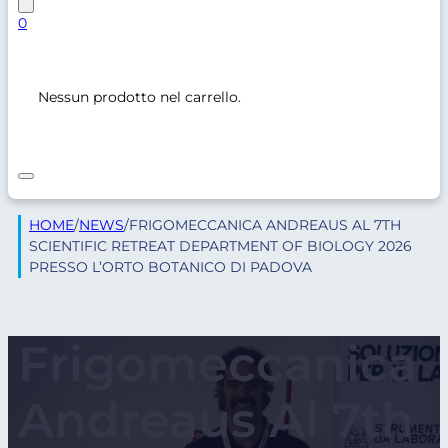
0
Nessun prodotto nel carrello.
HOME
/
NEWS
/
FRIGOMECCANICA ANDREAUS AL 7TH
SCIENTIFIC RETREAT DEPARTMENT OF BIOLOGY 2026
PRESSO L’ORTO BOTANICO DI PADOVA
Frigomeccanica
Andreaus Al 7th