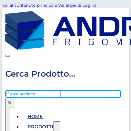
Vai al contenuto principale
Vai al piè di pagina
Cerca Prodotto...
Cerca
×
HOME
PRODOTTI