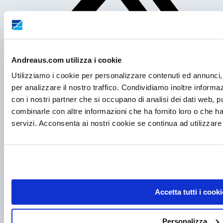
Andreaus.com utilizza i cookie
Utilizziamo i cookie per personalizzare contenuti ed annunci, 
Post precedente
per analizzare il nostro traffico. Condividiamo inoltre informazi
con i nostri partner che si occupano di analisi dei dati web, p
Allestimenti interni di frigoriferi e congelatori: guida
combinarle con altre informazioni che ha fornito loro o che ha
completa per laboratori e ambito sanitario
servizi. Acconsenta ai nostri cookie se continua ad utilizzare 
Post successivo
Conta particellare e test GMP per cappe a flusso
laminare: controlli essenziali nei laboratori
Accetta tutti i cooki
Personalizza