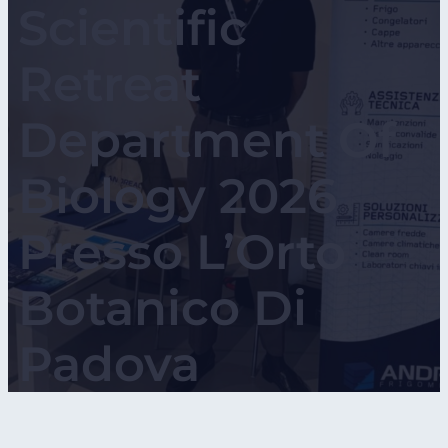
Scientific
Retreat
Department Of
Biology 2026
Presso L’Orto
Botanico Di
Padova