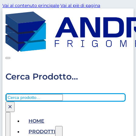
Vai al contenuto principale
Vai al piè di pagina
Cerca Prodotto...
Cerca
×
HOME
PRODOTTI