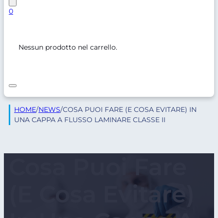
0
Nessun prodotto nel carrello.
HOME
/
NEWS
/
COSA PUOI FARE (E COSA EVITARE) IN
UNA CAPPA A FLUSSO LAMINARE CLASSE II
Cosa Puoi Fare
(e Cosa Evitare)