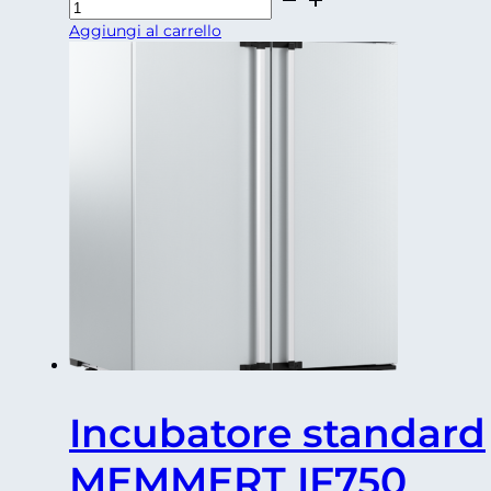
refrigerato
Aggiungi al carrello
MEMMERT
IPP
750
quantità
Incubatore standard
MEMMERT IF750