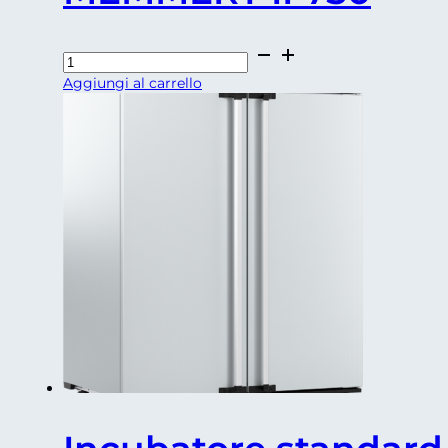
Incubatore
standard
Aggiungi al carrello
MEMMERT
IF750
quantità