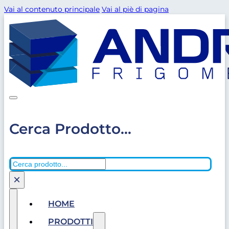
Vai al contenuto principale
Vai al piè di pagina
Cerca Prodotto...
Cerca
×
HOME
PRODOTTI