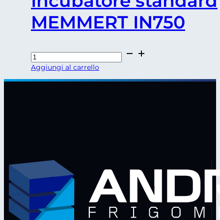
Incubatore standard
MEMMERT IN750
Incubatore
standard
Aggiungi al carrello
MEMMERT
IN750
quantità