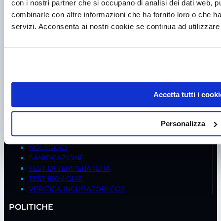
con i nostri partner che si occupano di analisi dei dati web, p
AGITATORI
combinarle con altre informazioni che ha fornito loro o che ha
STUFE
servizi. Acconsenta ai nostri cookie se continua ad utilizzare 
CENTRIFUGHE
PIPETTE
CAPPE CHIMICHE
CELLE FRIGO
ISOLATORI
ASSISTENZA
Accetta tutti i cooki
MANUTENZIONE CAPPE BIOLOGICHE
MANUTENZIONE CAPPE CHIMICHE
Personalizza
MANUTENZIONE FRIGORIFERI
VERIFICA SICUREZZA ELETTRICA
NOLEGGIO
SANIFICAZIONE
TEST DI TEMPERATURA
TEST ISO / GMP
VERIFICA INCUBATORI CO2
POLITICHE