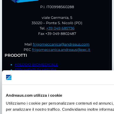
P.I. IT00998560288
viale Germania, 5
35020 – Ponte S. Nicolò (PD)
Tel.
+39 049 685736
Fax +39 049 8802487
Mail
frigomeccanica@andreaus.com
PEC
frigomeccanica.andreaus@pec.it
PRODOTTI
FREDDO BIOMEDICALE
STRUMENTI DI MISURA
PRODUTTORI GHIACCIO
INCUBATORI
CAPPE A FLUSSO LAMINARE
ARMADI DI SICUREZZA
Andreaus.com utilizza i cookie
FRIGO DOMESTICI
CONSUMABILI
Utilizziamo i cookie per personalizzare contenuti ed annunci, 
ARMADI CLIMATICI
per analizzare il nostro traffico. Condividiamo inoltre informazi
BILANCE