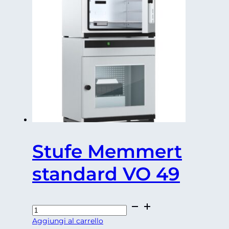
Stufe Memmert
standard VO 49
Stufe
Memmert
Aggiungi al carrello
standard