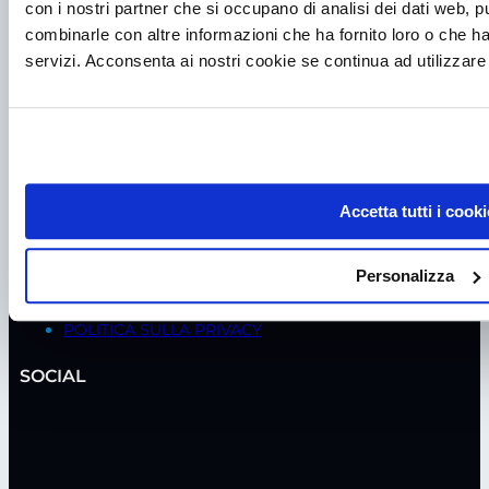
con i nostri partner che si occupano di analisi dei dati web, p
ASSISTENZA
combinarle con altre informazioni che ha fornito loro o che ha
servizi. Acconsenta ai nostri cookie se continua ad utilizzare 
MANUTENZIONE CAPPE BIOLOGICHE
MANUTENZIONE CAPPE CHIMICHE
MANUTENZIONE FRIGORIFERI
VERIFICA SICUREZZA ELETTRICA
NOLEGGIO
SANIFICAZIONE
TEST DI TEMPERATURA
Accetta tutti i cooki
TEST ISO / GMP
VERIFICA INCUBATORI CO2
Personalizza
POLITICHE
POLITICA SULLA PRIVACY
SOCIAL