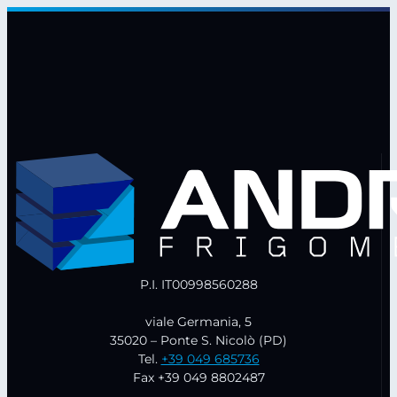
VO
49
quantità
P.I. IT00998560288
viale Germania, 5
35020 – Ponte S. Nicolò (PD)
Tel.
+39 049 685736
Fax +39 049 8802487