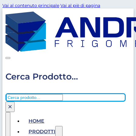
Vai al contenuto principale
Vai al piè di pagina
Cerca Prodotto...
Cerca
×
HOME
PRODOTTI