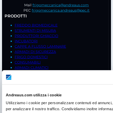
Mail
frigomeccanica@andreaus.com
PEC
frigomeccanica.andreaus@pec.it
PRODOTTI
FREDDO BIOMEDICALE
STRUMENTI DI MISURA
PRODUTTORI GHIACCIO
INCUBATORI
CAPPE A FLUSSO LAMINARE
ARMADI DI SICUREZZA
FRIGO DOMESTICI
CONSUMABILI
ARMADI CLIMATICI
BILANCE
AGITATORI
STUFE
CENTRIFUGHE
PIPETTE
Andreaus.com utilizza i cookie
CAPPE CHIMICHE
Utilizziamo i cookie per personalizzare contenuti ed annunci, 
CELLE FRIGO
per analizzare il nostro traffico. Condividiamo inoltre informazi
ISOLATORI