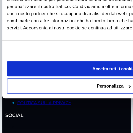
CELLE FRIGO
per analizzare il nostro traffico. Condividiamo inoltre informazi
ISOLATORI
con i nostri partner che si occupano di analisi dei dati web, p
ASSISTENZA
combinarle con altre informazioni che ha fornito loro o che ha
servizi. Acconsenta ai nostri cookie se continua ad utilizzare 
MANUTENZIONE CAPPE BIOLOGICHE
MANUTENZIONE CAPPE CHIMICHE
MANUTENZIONE FRIGORIFERI
VERIFICA SICUREZZA ELETTRICA
NOLEGGIO
SANIFICAZIONE
TEST DI TEMPERATURA
Accetta tutti i cooki
TEST ISO / GMP
VERIFICA INCUBATORI CO2
Personalizza
POLITICHE
POLITICA SULLA PRIVACY
SOCIAL