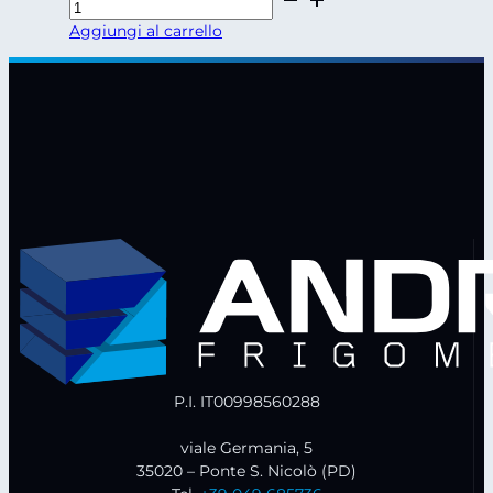
refrigerato
Aggiungi al carrello
MEMMERT
ICP
260
quantità
P.I. IT00998560288
viale Germania, 5
35020 – Ponte S. Nicolò (PD)