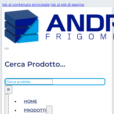
Vai al contenuto principale
Vai al piè di pagina
Cerca Prodotto...
Cerca
×
HOME
PRODOTTI