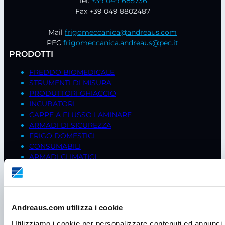
Tel.
+39 049 685736
Fax +39 049 8802487
Mail
frigomeccanica@andreaus.com
PEC
frigomeccanica.andreaus@pec.it
PRODOTTI
FREDDO BIOMEDICALE
STRUMENTI DI MISURA
PRODUTTORI GHIACCIO
INCUBATORI
CAPPE A FLUSSO LAMINARE
ARMADI DI SICUREZZA
FRIGO DOMESTICI
CONSUMABILI
ARMADI CLIMATICI
BILANCE
AGITATORI
STUFE
CENTRIFUGHE
Andreaus.com utilizza i cookie
PIPETTE
CAPPE CHIMICHE
Utilizziamo i cookie per personalizzare contenuti ed annunci, 