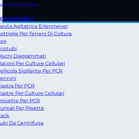
ubi Da Centrifuga
CONSUMABILI
euta Agitatrice Erlenmeyer
ottiglie Per Terreni Di Coltura
Box
riotubi
ischi Diagrammati
laconi Per Culture Cellulari
ellicola Sigillante Per PCR
ennini
iastra Per PCR
iastre Per Culture Cellulari
rovette Per PCR
untali Per Pipette
ack
ubi Da Centrifuga