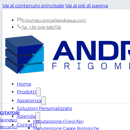
Vai al contenuto principale
Vai al piè di pagina
frigomeccanica@andreaus.com
Tel. +39 049 685736
Home
Prodotti
Assistenza
Soluzioni Personalizzate
GITATORI
Azienda
agnetici
Manutenzione Frigoriferi
Contatti
eccanici
Manutenzione Cappe Biologiche