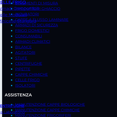
ELLE FRIGO
STRUMENTI DI MISURA
rmadi Componibili
PRODUTTORI GHIACCIO
INCUBATORI
elle Modulari
CAPPE A FLUSSO LAMINARE
inicelle Standard
ARMADI DI SICUREZZA
FRIGO DOMESTICI
CONSUMABILI
ARMADI CLIMATICI
BILANCE
AGITATORI
STUFE
CENTRIFUGHE
PIPETTE
CAPPE CHIMICHE
CELLE FRIGO
ISOLATORI
ASSISTENZA
MANUTENZIONE CAPPE BIOLOGICHE
ENTRIFUGHE
MANUTENZIONE CAPPE CHIMICHE
a Laboratorio
MANUTENZIONE FRIGORIFERI