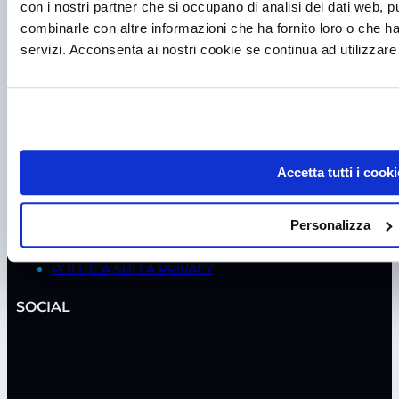
con i nostri partner che si occupano di analisi dei dati web, p
ASSISTENZA
combinarle con altre informazioni che ha fornito loro o che ha
servizi. Acconsenta ai nostri cookie se continua ad utilizzare 
MANUTENZIONE CAPPE BIOLOGICHE
MANUTENZIONE CAPPE CHIMICHE
MANUTENZIONE FRIGORIFERI
VERIFICA SICUREZZA ELETTRICA
NOLEGGIO
SANIFICAZIONE
TEST DI TEMPERATURA
Accetta tutti i cooki
TEST ISO / GMP
VERIFICA INCUBATORI CO2
Personalizza
POLITICHE
POLITICA SULLA PRIVACY
SOCIAL