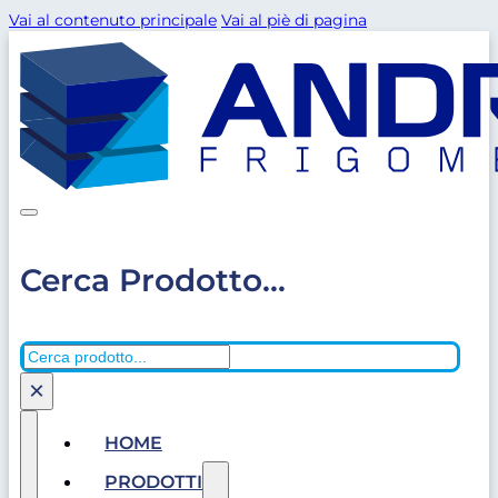
Vai al contenuto principale
Vai al piè di pagina
Cerca Prodotto...
Cerca
×
HOME
PRODOTTI