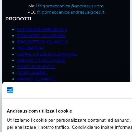
Mail
frigomeccanica@andreaus.com
PEC
frigomeccanica.andreaus@pec.it
PRODOTTI
FREDDO BIOMEDICALE
STRUMENTI DI MISURA
PRODUTTORI GHIACCIO
INCUBATORI
CAPPE A FLUSSO LAMINARE
ARMADI DI SICUREZZA
FRIGO DOMESTICI
CONSUMABILI
ARMADI CLIMATICI
BILANCE
AGITATORI
STUFE
CENTRIFUGHE
PIPETTE
Andreaus.com utilizza i cookie
CAPPE CHIMICHE
Utilizziamo i cookie per personalizzare contenuti ed annunci, 
CELLE FRIGO
per analizzare il nostro traffico. Condividiamo inoltre informazi
ISOLATORI