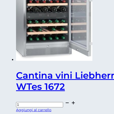
Cantina vini Liebher
WTes 1672
Cantina
vini
Aggiungi al carrello
Liebherr