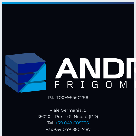
WTes
1672
quantità
P.I. IT00998560288
viale Germania, 5
35020 – Ponte S. Nicolò (PD)
Tel.
+39 049 685736
Fax +39 049 8802487