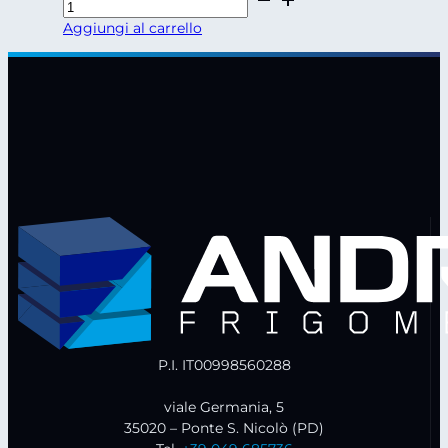
Climatica
Aggiungi al carrello
MEMMMERT
HPP1060eco
quantità
P.I. IT00998560288
viale Germania, 5
35020 – Ponte S. Nicolò (PD)