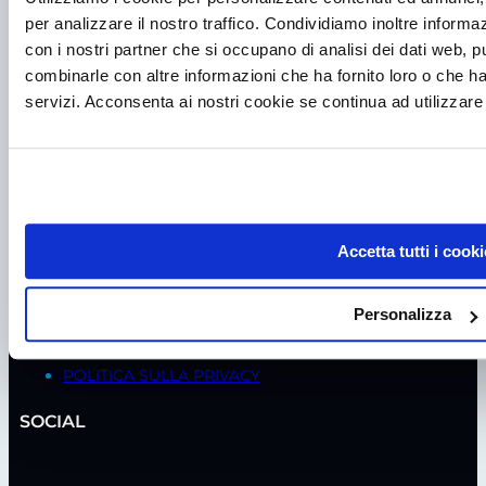
CELLE FRIGO
per analizzare il nostro traffico. Condividiamo inoltre informazi
ISOLATORI
con i nostri partner che si occupano di analisi dei dati web, p
ASSISTENZA
combinarle con altre informazioni che ha fornito loro o che ha
servizi. Acconsenta ai nostri cookie se continua ad utilizzare 
MANUTENZIONE CAPPE BIOLOGICHE
MANUTENZIONE CAPPE CHIMICHE
MANUTENZIONE FRIGORIFERI
VERIFICA SICUREZZA ELETTRICA
NOLEGGIO
SANIFICAZIONE
TEST DI TEMPERATURA
Accetta tutti i cooki
TEST ISO / GMP
VERIFICA INCUBATORI CO2
Personalizza
POLITICHE
POLITICA SULLA PRIVACY
SOCIAL