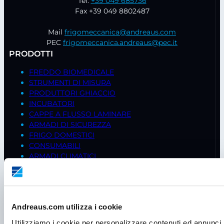
Tel.
+39 049 685736
Fax +39 049 8802487
Mail
frigomeccanica@andreaus.com
PEC
frigomeccanica.andreaus@pec.it
PRODOTTI
FREDDO BIOMEDICALE
STRUMENTI DI MISURA
PRODUTTORI GHIACCIO
INCUBATORI
CAPPE A FLUSSO LAMINARE
ARMADI DI SICUREZZA
FRIGO DOMESTICI
CONSUMABILI
ARMADI CLIMATICI
BILANCE
AGITATORI
STUFE
CENTRIFUGHE
Andreaus.com utilizza i cookie
PIPETTE
CAPPE CHIMICHE
Utilizziamo i cookie per personalizzare contenuti ed annunci, 