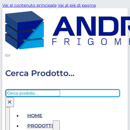
Vai al contenuto principale
Vai al piè di pagina
Cerca Prodotto...
Cerca
×
HOME
PRODOTTI